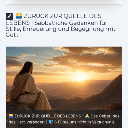
ZURÜCK ZUR QUELLE DES
LEBENS | Sabbatliche Gedanken für
Stille, Erneuerung und Begegnung mit
Gott
ZURÜCK ZUR QUELLE DES LEBENS |
Das Gebet, das
as
das Herz verändert |
7.Wie auch wir vergeben unsern
Schuldigern
d