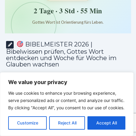
2 Tage · 3 Std · 55 Min
Gottes Wort ist Orientierung fürs Leben.
*
*
*
BIBELMEISTER 2026 |
Bibelwissen prüfen, Gottes Wort
entdecken und Woche für Woche im
Glauben wachsen
We value your privacy
We use cookies to enhance your browsing experience,
serve personalized ads or content, and analyze our traffic.
By clicking "Accept All", you consent to our use of cookies.
C
F
P
W
T
R
M
T
T
V
o
a
i
h
u
e
e
e
w
i
Customize
Reject All
Accept All
p
c
n
a
m
d
s
l
i
b
r
T
y
e
t
t
b
d
s
e
t
e
e
L
b
e
s
l
i
e
g
t
r