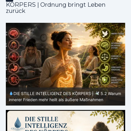
KÖRPERS | Ordnung bringt Leben
zurück
m
DIE STILLE INTELLIGENZ DES KÖRPERS |
5.1 Warum
Vertrauen mehr bewirkt als Kontrolle
E