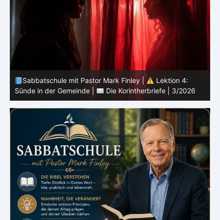
Sabbatschule mit Pastor Mark Finley |
Lektion 3:
Einheit in Christus |
Die Korintherbriefe | 3/2026
B