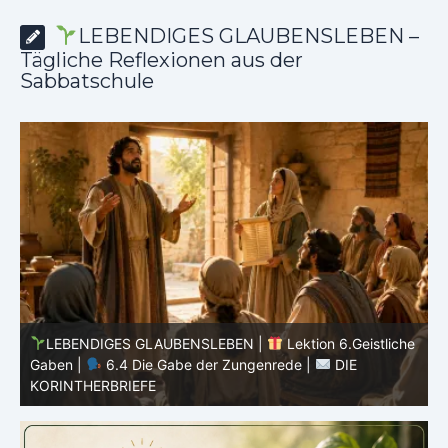
LEBENDIGES GLAUBENSLEBEN –
Tägliche Reflexionen aus der
Sabbatschule
he
LEBENDIGES GLAUBENSLEBEN |
Lektion 6.Geistliche
Gaben |
6.3 Der bessere Weg |
DIE
G
KORINTHERBRIEFE
K