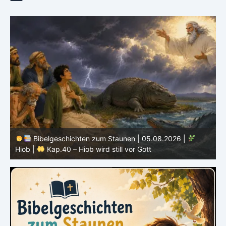
Bibelgeschichten zum Staunen | 04.08.2026 |
Hiob |
Kap.39 – Gott zeigt Hiob die wilden Tiere
H