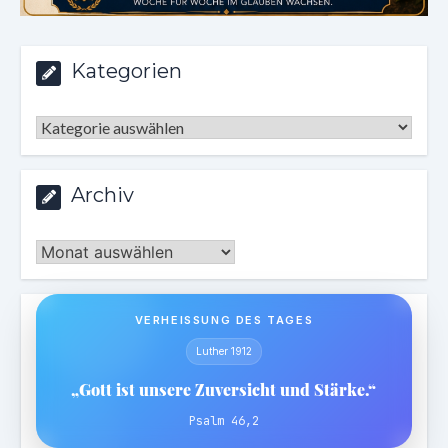
Kategorien
Kategorien
Archiv
Archiv
VERHEISSUNG DES TAGES
Luther 1912
„Gott ist unsere Zuversicht und Stärke.“
Psalm 46,2