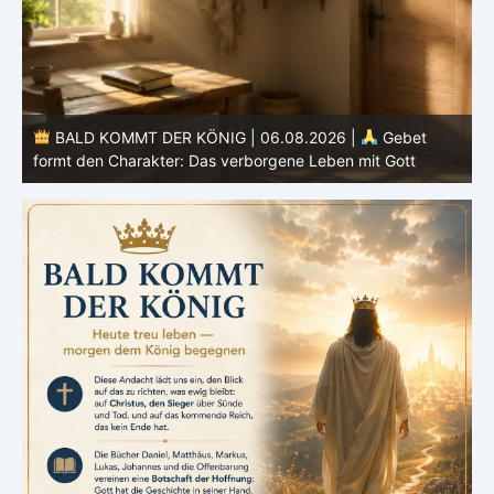
BALD KOMMT DER KÖNIG | 05.08.2026 |
Tägliche
Hingabe: Jeden Tag neu mit Christus
L