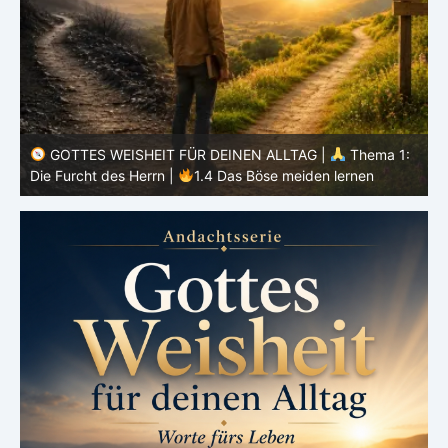
GOTTES WEISHEIT FÜR DEINEN ALLTAG |
Thema 1:
:
Die Furcht des Herrn |
1.3 Wenn Gott an erster Stelle
steht
D