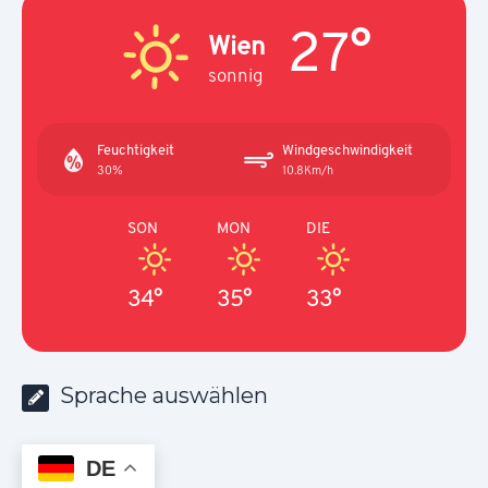
27°
Wien
sonnig
Feuchtigkeit
Windgeschwindigkeit
30%
10.8Km/h
SON
MON
DIE
34°
35°
33°
Sprache auswählen
DE