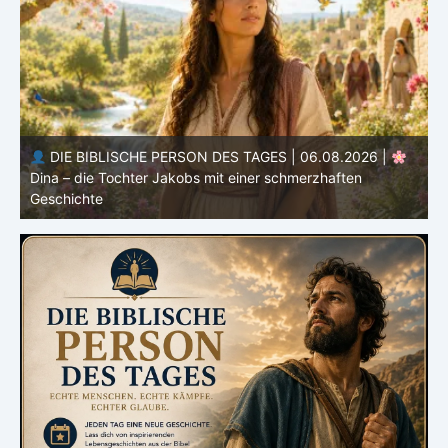
DIE BIBLISCHE PERSON DES TAGES | 05.08.2026 |
Laban – der Mann, der andere überlistete und selbst
M
Gottes Grenzen erlebte
H