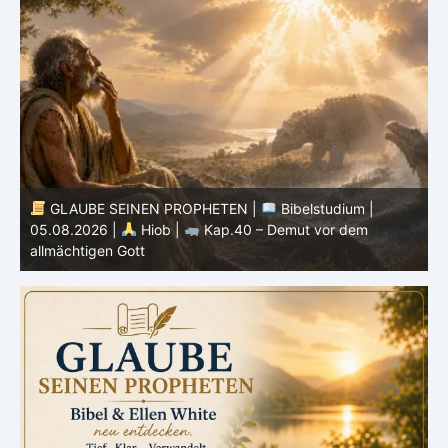
GLAUBE SEINEN PROPHETEN |
Bibelstudium |
04.08.2026 |
Hiob |
Kap.39 – Gottes Weisheit in der
0
Schöpfung
d