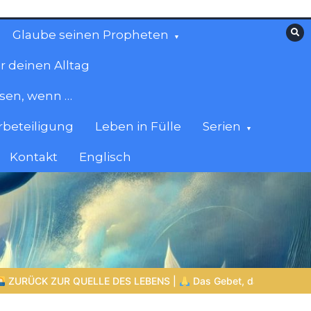
Glaube seinen Propheten
r deinen Alltag
esen, wenn …
beteiligung
Leben in Fülle
Serien
Kontakt
Englisch
Das Gebet, das das Herz verändert |
10.Denn dein ist das Reic