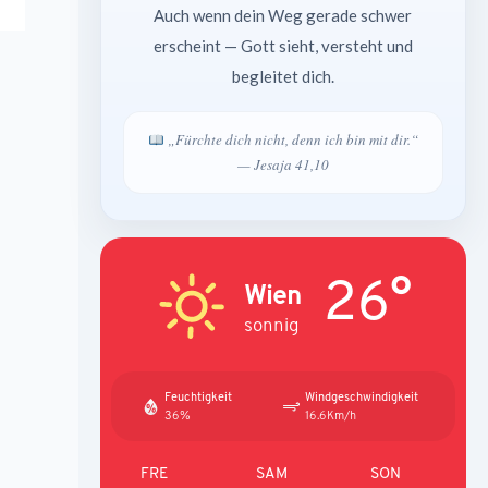
Auch wenn dein Weg gerade schwer
erscheint — Gott sieht, versteht und
begleitet dich.
„Fürchte dich nicht, denn ich bin mit dir.“
— Jesaja 41,10
26°
Wien
sonnig
Feuchtigkeit
Windgeschwindigkeit
36%
16.6Km/h
FRE
SAM
SON