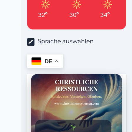
32°
30°
34°
Sprache auswählen
DE
CHRISTLICHE
RESSOURCEN
Entdecken. Verstehen. Glauben.
www.christlicheressourcen.com