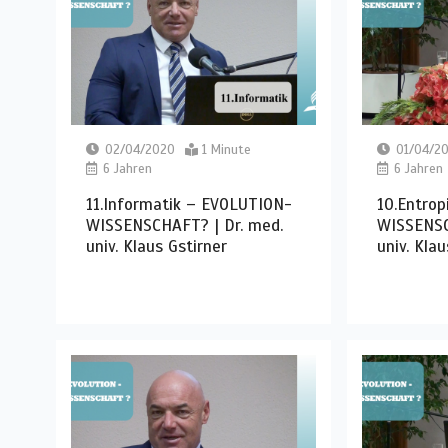
02/04/2020
1 Minute
01/04/2
6 Jahren
6 Jahren
11.Informatik – EVOLUTION-
10.Entro
WISSENSCHAFT? | Dr. med.
WISSENSC
univ. Klaus Gstirner
univ. Klau