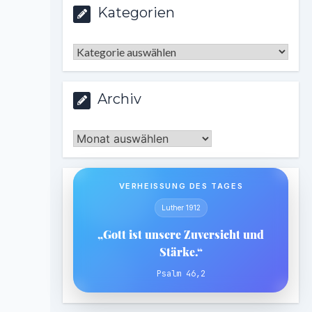
Kategorien
Kategorien
Archiv
Archiv
VERHEISSUNG DES TAGES
Luther 1912
„Gott ist unsere Zuversicht und
Stärke.“
Psalm 46,2