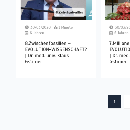
30/03/2020
1 Minute
30/03/2
6 Jahren
6 Jahren
8.Zwischenfossilien –
7.Million
EVOLUTION-WISSENSCHAFT?
EVOLUTI
| Dr. med. univ. Klaus
| Dr. med.
Gstirner
Gstirner
1