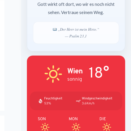
Gott wirkt oft dort, wo wir es noch nicht
sehen. Vertraue seinem Weg.
„Der Herr ist mein Hirte.“
— Psalm 23,1
18°
Wien
sonnig
Feuchtigkeit
Windgeschwindigkeit
53%
3.6Km/h
SON
MON
DIE