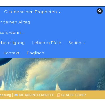
Glaube seinen Propheten
r deinen Alltag
esen, wenn …
beteiligung
Leben in Fülle
Serien
Kontakt
Englisch
GLAUBE SEINEN PROPHETEN |
Bibelstudium | 07.08.2026 |