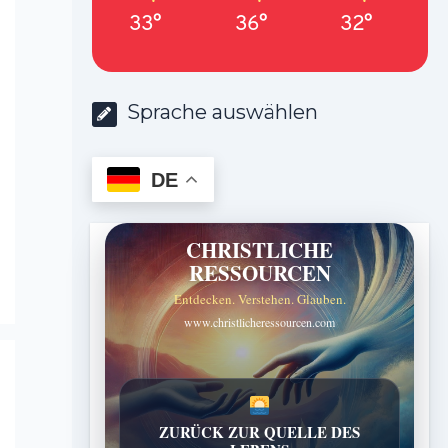
33°
36°
32°
Sprache auswählen
DE
CHRISTLICHE
RESSOURCEN
Entdecken. Verstehen. Glauben.
www.christlicheressourcen.com
ZURÜCK ZUR QUELLE DES