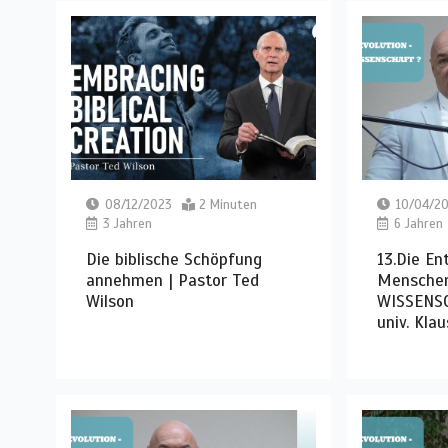
08/12/2023
2 Minuten
10/04/2
3 Jahren
6 Jahren
Die biblische Schöpfung
13.Die En
annehmen | Pastor Ted
Menschen
Wilson
WISSENSC
univ. Klau