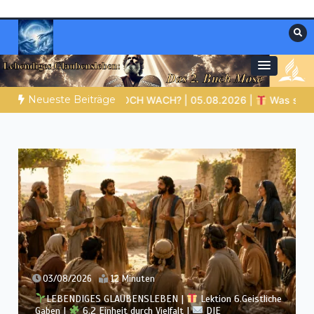
Zum
Inhalt
springen
Materialien, die stärken. Antworten, die
Christliche Ressourcen
leiten.
Neueste Beiträge
H? | 05.08.2026 |
Was schenkst du Jesus?
Bibelgesch
02/08/2026
12 Minuten
LEBENDIGES GLAUBENSLEBEN |
Lektion 6.Geistliche
Gaben |
6.1 Vielfältige Gaben |
DIE