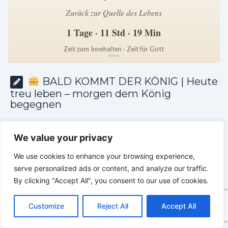
Zurück zur Quelle des Lebens
1 Tage · 11 Std · 19 Min
Zeit zum Innehalten · Zeit für Gott
*
*
*
BALD KOMMT DER KÖNIG | Heute
treu leben – morgen dem König
begegnen
We value your privacy
We use cookies to enhance your browsing experience,
serve personalized ads or content, and analyze our traffic.
By clicking "Accept All", you consent to our use of cookies.
C
F
P
W
T
R
M
T
T
V
o
a
i
h
u
e
e
e
w
i
Customize
Reject All
Accept All
p
c
n
a
m
d
s
l
i
b
r
T
y
e
t
t
b
d
s
e
t
e
e
L
b
e
s
l
i
e
g
t
r