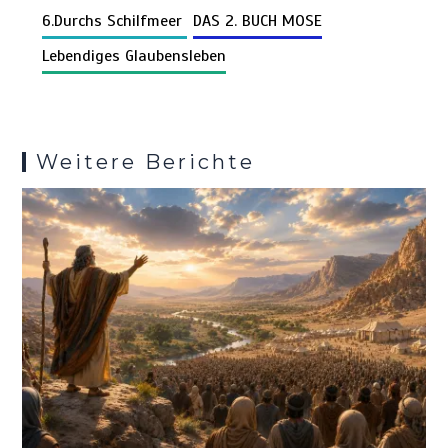
n
o
t
A
r
t
g
a
6.Durchs Schilfmeer
DAS 2. BUCH MOSE
Pr
n
k
o
p
er
m
es
Lebendiges Glaubensleben
k
p
s
Weitere Berichte