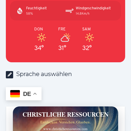
Feuchtigkeit
Windgeschwindigkeit
58%
14.8Km/h
DON
FRE
SAM
34°
31°
32°
Sprache auswählen
DE
CHRISTLICHE RESSOURCEN
Entdecken. Verstehen. Glauben.
www.christlicheressourcen.com