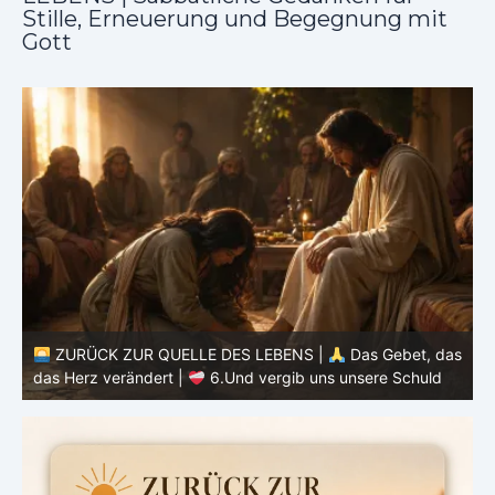
Stille, Erneuerung und Begegnung mit
Gott
as
ZURÜCK ZUR QUELLE DES LEBENS |
Das Gebet, das
d
das Herz verändert |
6.Und vergib uns unsere Schuld
h