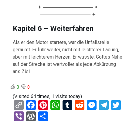
✦ ─────────────── ✦
─────────────── ✦
Kapitel 6 – Weiterfahren
Als er den Motor startete, war die Unfallstelle
geräumt. Er fuhr weiter, nicht mit leichterer Ladung,
aber mit leichterem Herzen. Er wusste: Gottes Nähe
auf der Strecke ist wertvoller als jede Abkürzung
ans Ziel.
0
0
(Visited 64 times, 1 visits today)
C
F
Pi
W
T
R
M
T
T
o
a
nt
h
u
e
es
el
wi
Vi
W
T
py
ce
er
at
m
d
se
e
tt
b
or
eil
Li
b
es
s
bl
di
n
gr
er
er
d
e