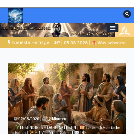
Zum
Inhalt
springen
Materialien, die stärken. Antworten, die
Christliche Ressourcen
leiten.
Neueste Beiträge
 WACH? | 05.08.2026 |
Was schenkst du Jesus?
Bibelg
02/08/2026
12 Minuten
LEBENDIGES GLAUBENSLEBEN |
Lektion 6.Geistliche
Gaben |
6.1 Vielfältige Gaben |
DIE