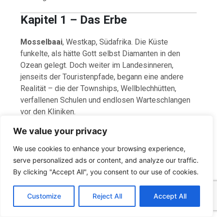
Kapitel 1 – Das Erbe
Mosselbaai
, Westkap, Südafrika. Die Küste
funkelte, als hätte Gott selbst Diamanten in den
Ozean gelegt. Doch weiter im Landesinneren,
jenseits der Touristenpfade, begann eine andere
Realität – die der Townships, Wellblechhütten,
verfallenen Schulen und endlosen Warteschlangen
vor den Kliniken.
We value your privacy
Dumisani Mahlangu
, 48 Jahre alt, war der
mächtigste Mann der Provinz.
We use cookies to enhance your browsing experience,
CEO von
KuhleChem
, einem Konzern, der
serve personalized ads or content, and analyze our traffic.
Pestizide, Gentechnik und billige Agrarprodukte
By clicking "Accept All", you consent to our use of cookies.
produzierte. Er war der Sohn eines Apartheid-
C
F
P
W
T
R
M
T
T
V
o
a
i
h
u
e
e
e
w
i
Widerstandskämpfers – und doch warf man ihm
Customize
Reject All
Accept All
p
c
n
a
m
d
s
l
i
b
r
T
heute genau das vor, was sein Vater einst bekämpft
y
e
t
t
b
d
s
e
t
e
e
L
b
e
s
l
i
e
g
t
r
hatte: Ausbeutung. Korruption. Unterdrückung.