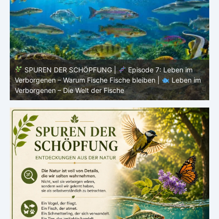
SPUREN DER SCHÖPFUNG |
Episode 6:
m
Fortpflanzung im offenen Raum – Ordnung ohne Nest |
P
Leben im Verborgenen – Die Welt der Fische
V