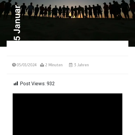
05/01/2024
2 Minuten
3 Jahren
Post Views:
932