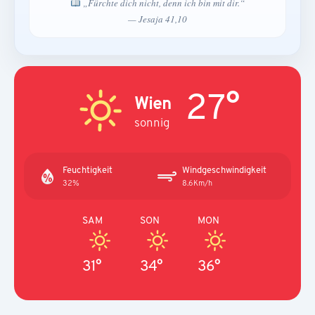
„Fürchte dich nicht, denn ich bin mit dir.“
— Jesaja 41,10
27°
Wien
sonnig
Feuchtigkeit
Windgeschwindigkeit
32%
8.6Km/h
SAM
SON
MON
31°
34°
36°