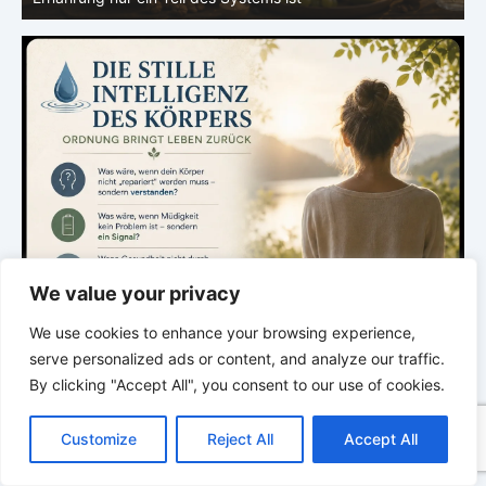
We value your privacy
We use cookies to enhance your browsing experience,
serve personalized ads or content, and analyze our traffic.
By clicking "Accept All", you consent to our use of cookies.
C
F
P
W
T
R
M
T
T
V
o
a
i
h
u
e
e
e
w
i
Customize
Reject All
Accept All
p
c
n
a
m
d
s
l
i
b
r
T
y
e
t
t
b
d
s
e
t
e
e
L
b
e
s
l
i
e
g
t
r