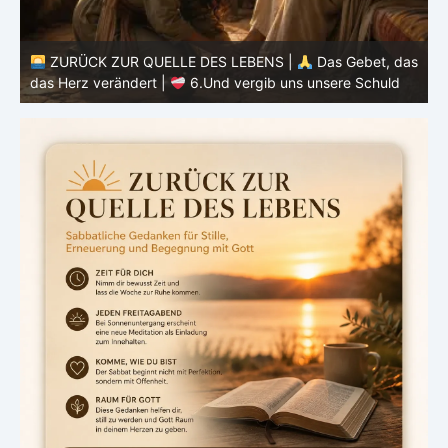
ZURÜCK ZUR QUELLE DES LEBENS |
Das Gebet, das
as
das Herz verändert |
5.Unser tägliches Brot gib uns
heute
d