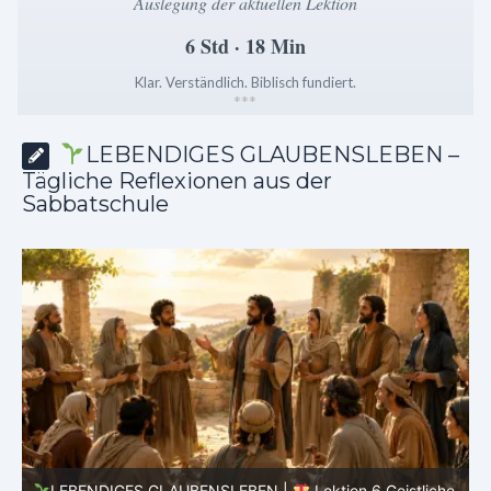
Auslegung der aktuellen Lektion
6 Std · 18 Min
Klar. Verständlich. Biblisch fundiert.
*
*
*
LEBENDIGES GLAUBENSLEBEN –
Tägliche Reflexionen aus der
Sabbatschule
he
LEBENDIGES GLAUBENSLEBEN |
Lektion 6.Geistliche