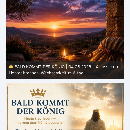
e
BALD KOMMT DER KÖNIG | 03.08.2026 |
Ein reines
Herz: Heiligung beginnt im Inneren
ä