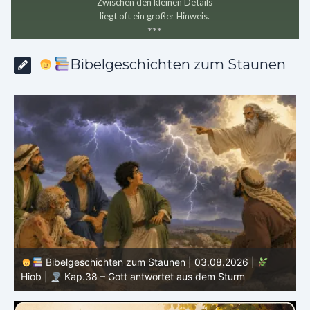
Zwischen den kleinen Details
liegt oft ein großer Hinweis.
*
*
*
Bibelgeschichten zum Staunen
Bibelgeschichten zum Staunen | 02.08.2026 |
Hiob |
Kap.37 – Elihu staunt über Gottes Stimme im
Donner
H