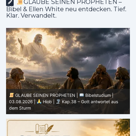
GLAUBE SEINEN PROPHETEN –
Bibel & Ellen White neu entdecken. Tief.
Klar. Verwandelt.
GLAUBE SEINEN PROPHETEN |
Geist der
Prophezeiung | 02 – 08.08.2026 |
Propheten und
Könige |
Kap. 16 : Der Untergang des Hauses Ahab
0