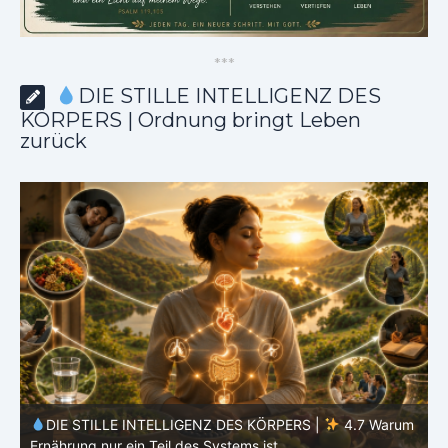
*
*
*
DIE STILLE INTELLIGENZ DES
KÖRPERS | Ordnung bringt Leben
zurück
m
DIE STILLE INTELLIGENZ DES KÖRPERS | 4.6 Warum
Einfachheit oft effektiver ist als Vielfalt
d