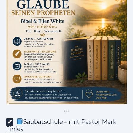
*
*
*
Sabbatschule – mit Pastor Mark
Finley