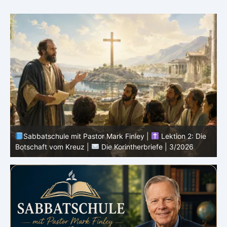
Sabbatschule mit Pastor Mark Finley |
Lektion 1: Der
Dienst von Paulus in Korinth |
Die Korintherbriefe |
3/2026
i