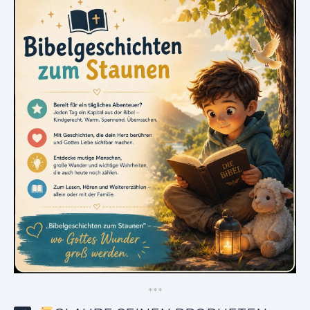
*
*
*