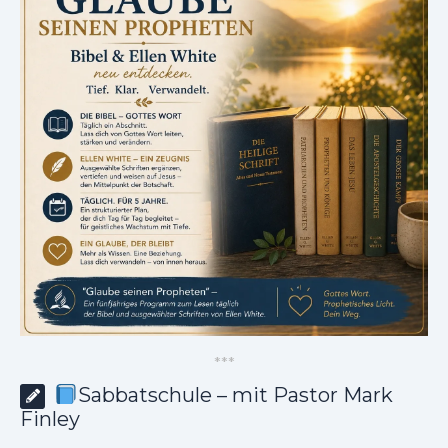
*
*
*
Sabbatschule – mit Pastor Mark
Finley