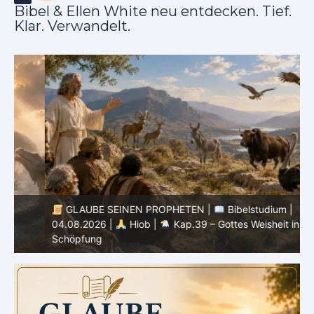
Bibel & Ellen White neu entdecken. Tief.
Klar. Verwandelt.
GLAUBE SEINEN PROPHETEN |
Bibelstudium |
04.08.2026 |
Hiob |
Kap.39 – Gottes Weisheit in der
0
Schöpfung
d