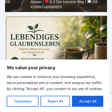
Gaben |
6.3 Der bessere Weg |
DIE
G
KORINTHERBRIEFE
K
We value your privacy
We use cookies to enhance your browsing experience,
serve personalized ads or content, and analyze our traffic.
By clicking "Accept All", you consent to our use of cookies.
C
F
P
W
T
R
M
T
T
V
o
a
i
h
u
e
e
e
w
i
Customize
Reject All
Accept All
p
c
n
a
m
d
s
l
i
b
r
T
y
e
t
t
b
d
s
e
t
e
e
L
b
e
s
l
i
e
g
t
r