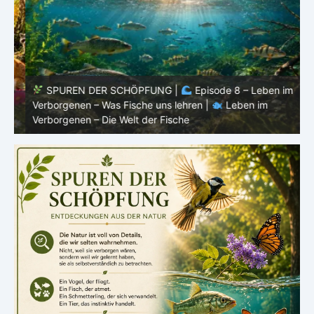
SPUREN DER SCHÖPFUNG |
Episode 8 – Leben im
Verborgenen – Was Fische uns lehren |
Leben im
V
Verborgenen – Die Welt der Fische
V