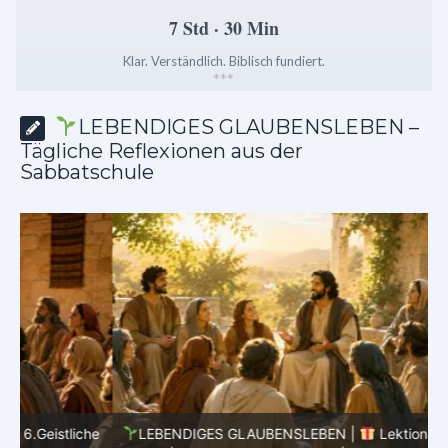
7 Std · 30 Min
Klar. Verständlich. Biblisch fundiert.
*
*
*
LEBENDIGES GLAUBENSLEBEN –
Tägliche Reflexionen aus der
Sabbatschule
he
LEBENDIGES GLAUBENSLEBEN |
Lektion 6.Geistliche