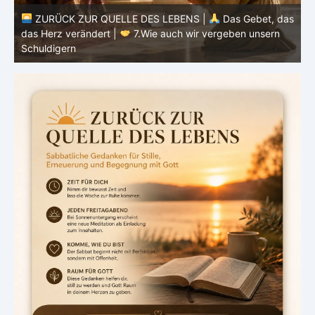
ZURÜCK ZUR QUELLE DES LEBENS |
Das Gebet, das
as
das Herz verändert |
7.Wie auch wir vergeben unsern
Schuldigern
d