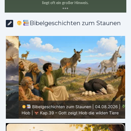
liegt oft ein großer Hinweis.
*
*
*
Bibelgeschichten zum Staunen
Bibelgeschichten zum Staunen | 04.08.2026 |
Hiob |
Kap.39 – Gott zeigt Hiob die wilden Tiere
H