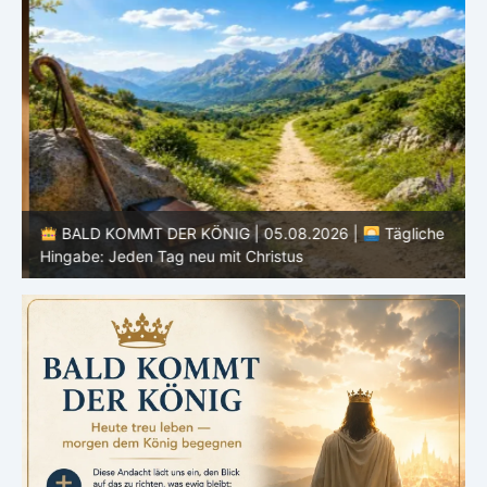
BALD KOMMT DER KÖNIG | 05.08.2026 |
Tägliche
Hingabe: Jeden Tag neu mit Christus
L