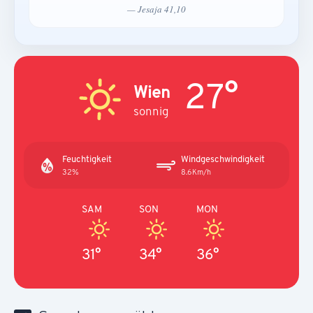
— Jesaja 41,10
27°
Wien
sonnig
Feuchtigkeit
Windgeschwindigkeit
32%
8.6Km/h
SAM
SON
MON
31°
34°
36°