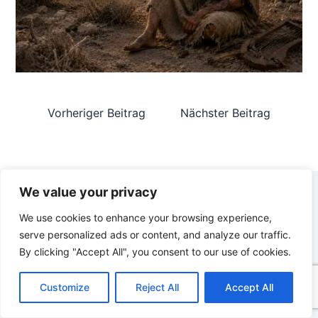
Vorheriger Beitrag
Nächster Beitrag
We value your privacy
We use cookies to enhance your browsing experience,
serve personalized ads or content, and analyze our traffic.
LOKALE ZEIT IN WIEN
By clicking "Accept All", you consent to our use of cookies.
04:02:53
C
F
P
W
T
R
M
T
T
V
o
a
i
h
u
e
e
e
w
i
Donnerstag, 06. August 2026
Customize
Reject All
Accept All
p
c
n
a
m
d
s
l
i
b
r
T
y
e
t
t
b
d
s
e
t
e
05:35
20:24
e
L
b
e
s
l
i
e
g
t
r