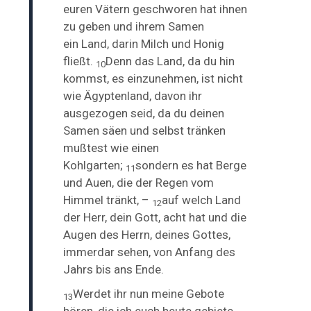
euren Vätern geschworen hat ihnen
zu geben und ihrem Samen
ein
Land, darin Milch und Honig
fließt.
Denn das Land, da du hin
10
kommst, es einzunehmen, ist nicht
wie Ägyptenland, davon ihr
ausgezogen seid, da du deinen
Samen säen und selbst tränken
mußtest wie einen
Kohlgarten;
sondern es hat Berge
11
und Auen, die der Regen vom
Himmel tränkt, –
auf welch Land
12
der Herr, dein Gott, acht hat und die
Augen des Herrn, deines Gottes,
immerdar sehen, von Anfang des
Jahrs bis ans Ende.
Werdet ihr nun meine Gebote
13
hören, die ich euch heute gebiete,