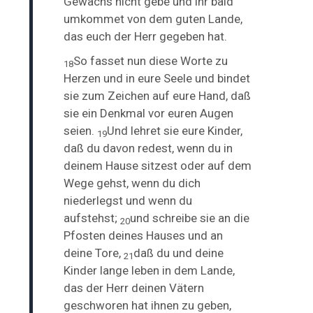
Gewächs nicht gebe und ihr bald
umkommet von dem guten Lande,
das euch der Herr gegeben hat.
So
fasset nun diese Worte zu
18
Herzen und in eure Seele und bindet
sie zum Zeichen auf eure Hand, daß
sie ein Denkmal vor euren Augen
seien.
Und lehret sie eure Kinder,
19
daß du davon redest, wenn du in
deinem Hause sitzest oder auf dem
Wege gehst, wenn du dich
niederlegst und wenn du
aufstehst;
und schreibe sie an die
20
Pfosten deines Hauses und an
deine Tore,
daß du und deine
21
Kinder lange leben in dem Lande,
das der Herr deinen Vätern
geschworen hat ihnen zu geben,