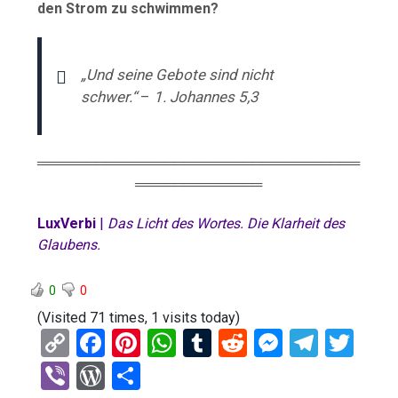
den Strom zu schwimmen?
„Und seine Gebote sind nicht
schwer.“
–
1. Johannes 5,3
═════════════════════════════════
═════════════
LuxVerbi
|
Das Licht des Wortes. Die Klarheit des
Glaubens.
0
0
(Visited 71 times, 1 visits today)
C
F
Pi
W
T
R
M
T
T
o
a
nt
h
u
e
es
el
wi
Vi
W
T