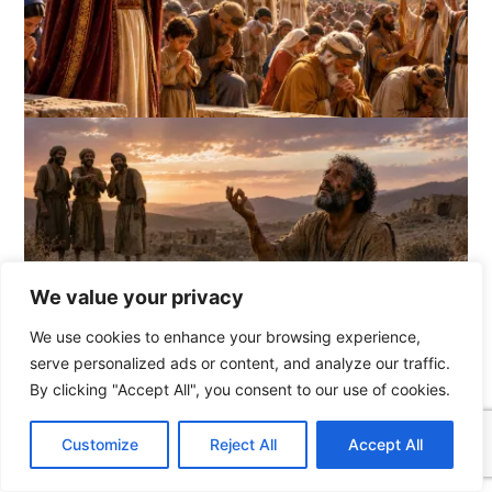
We value your privacy
We use cookies to enhance your browsing experience,
serve personalized ads or content, and analyze our traffic.
By clicking "Accept All", you consent to our use of cookies.
C
F
P
W
T
R
M
T
T
V
o
a
i
h
u
e
e
e
w
i
Customize
Reject All
Accept All
p
c
n
a
m
d
s
l
i
b
r
T
y
e
t
t
b
d
s
e
t
e
e
Vorheriger Beitrag
Nächster Beitrag
L
b
e
s
l
i
e
g
t
r