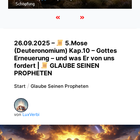
Schöpfung
de
26.09.2025 –
5.Mose
(Deuteronomium) Kap.10 – Gottes
Erneuerung – und was Er von uns
fordert |
GLAUBE SEINEN
PROPHETEN
Start
Glaube Seinen Propheten
von
LuxVerbi