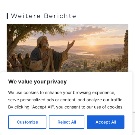
k
p
s
Weitere Berichte
We value your privacy
We use cookies to enhance your browsing experience,
serve personalized ads or content, and analyze our traffic.
By clicking "Accept All", you consent to our use of cookies.
C
F
P
W
T
R
M
T
T
V
o
a
i
h
u
e
e
e
w
i
Customize
Reject All
Accept All
p
c
n
a
m
d
s
l
i
b
r
T
y
e
t
t
b
d
s
e
t
e
e
L
b
e
s
l
i
e
g
t
r