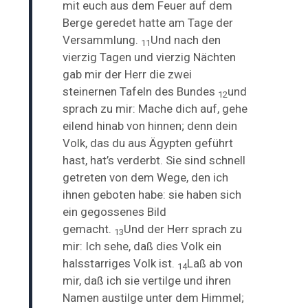
mit euch aus dem Feuer auf dem
Berge geredet hatte am Tage der
Versammlung.
Und nach den
11
vierzig Tagen und vierzig Nächten
gab mir der Herr die zwei
steinernen Tafeln des Bundes
und
12
sprach zu mir: Mache dich auf, gehe
eilend hinab von hinnen; denn dein
Volk, das du aus Ägypten geführt
hast, hat’s verderbt. Sie sind schnell
getreten von dem Wege, den ich
ihnen geboten habe: sie haben sich
ein gegossenes Bild
gemacht.
Und der Herr sprach zu
13
mir: Ich sehe, daß dies Volk ein
halsstarriges Volk ist.
Laß ab von
14
mir, daß ich sie vertilge und ihren
Namen austilge unter dem Himmel;