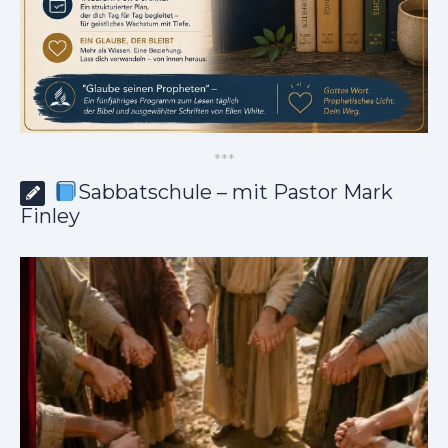
*
*
*
Sabbatschule – mit Pastor Mark
Finley