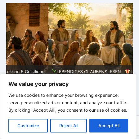
he
LEBENDIGES GLAUBENSLEBEN |
Lektion 6.Geistliche
Gaben |
6.3 Der bessere Weg |
DIE
G
We value your privacy
KORINTHERBRIEFE
K
We use cookies to enhance your browsing experience,
serve personalized ads or content, and analyze our traffic.
By clicking "Accept All", you consent to our use of cookies.
C
F
P
W
T
R
M
T
T
V
o
a
i
h
u
e
e
e
w
i
Customize
Reject All
Accept All
p
c
n
a
m
d
s
l
i
b
r
T
y
e
t
t
b
d
s
e
t
e
e
L
b
e
s
l
i
e
g
t
r