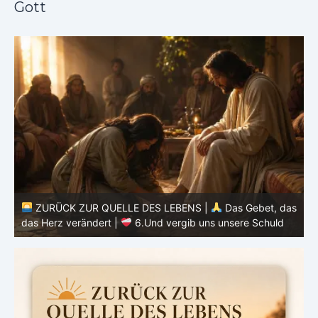
Gott
as
ZURÜCK ZUR QUELLE DES LEBENS |
Das Gebet, das
d
das Herz verändert |
6.Und vergib uns unsere Schuld
h