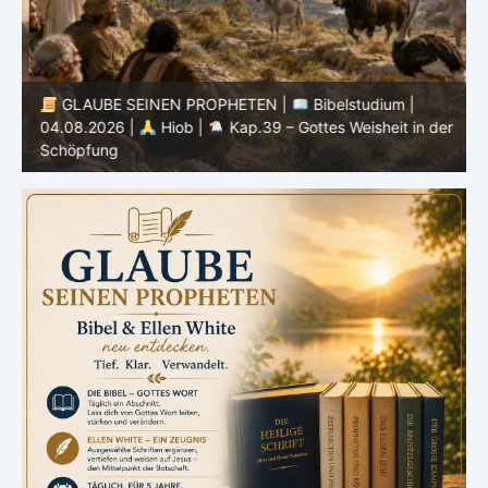
GLAUBE SEINEN PROPHETEN |
Bibelstudium |
04.08.2026 |
Hiob |
Kap.39 – Gottes Weisheit in der
0
Schöpfung
d