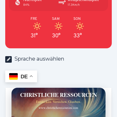
84%
17.3Km/h
FRE
SAM
SON
31°
30°
33°
Sprache auswählen
DE
CHRISTLICHE RESSOURCEN
Entdecken. Verstehen. Glauben.
www.christlicheressourcen.com