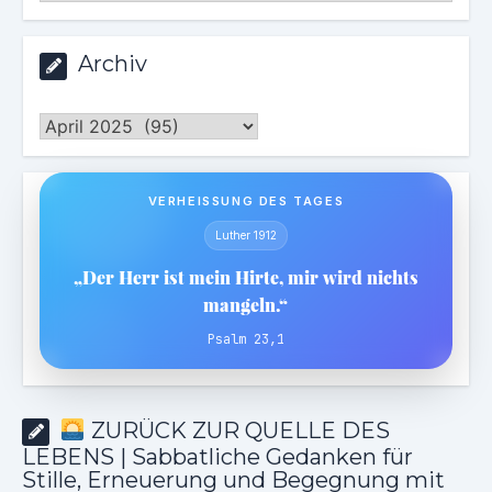
Archiv
Archiv
VERHEISSUNG DES TAGES
Luther 1912
„Der Herr ist mein Hirte, mir wird nichts
mangeln.“
Psalm 23,1
ZURÜCK ZUR QUELLE DES
LEBENS | Sabbatliche Gedanken für
Stille, Erneuerung und Begegnung mit