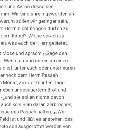
Mose und Aaron desselben
 ihm: Wir sind unrein geworden an
arum sollen wir geringer sein,
 Herrn nicht bringen dürfen zu
ndern Israel?
Mose sprach zu
8
ören, was euch der Herr gebietet.
it Mose und sprach:
Sage den
10
ch: Wenn jemand unrein an einem
ld ist, unter euch oder unter euren
dennoch dem Herrn Passah
n Monat, am vierzehnten Tage
s neben ungesäuertem Brot und
,
und sie sollen nichts davon
12
 auch kein Bein daran zerbrechen,
 Weise des Passah halten.
Wer
13
 Feld ist und läßt es anstehen, das
eele soll ausgerottet werden von