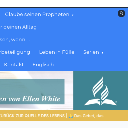
Glaube seinen Propheten
r deinen Alltag
esen, wenn …
beteiligung
Leben in Fülle
Serien
Kontakt
Englisch
as Herz verändert |
10.Denn dein ist das Reich und die Kraft und d