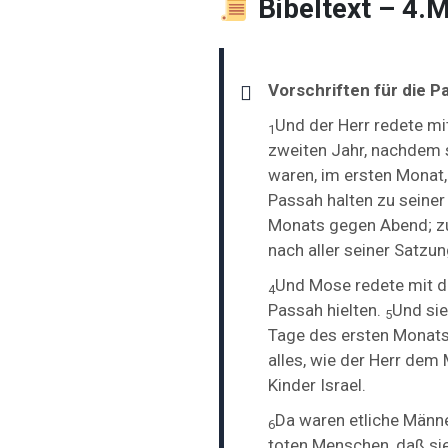
Bibeltext – 4.
Vorschriften für die P
Und der Herr redete mi
1
zweiten Jahr, nachdem 
waren, im ersten Monat,
Passah halten zu seiner 
Monats gegen Abend; zu 
nach aller seiner Satzu
Und Mose redete mit de
4
Passah hielten.
Und sie
5
Tage des ersten Monats
alles, wie der Herr dem
Kinder Israel.
Da waren etliche Männ
6
toten Menschen, daß sie