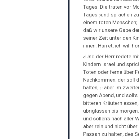
Tages. Die traten vor 
Tages
und sprachen zu
7
einem toten Menschen; w
daß wir unsere Gabe dem
seiner Zeit unter den Ki
ihnen: Harret, ich will h
Und der Herr redete m
9
Kindern Israel und spri
Toten oder ferne über Fe
Nachkommen, der soll 
halten,
aber im zweite
11
gegen Abend, und soll’
bitteren Kräutern essen
übriglassen bis morgen,
und sollen’s nach aller
aber rein und nicht über
Passah zu halten, des S