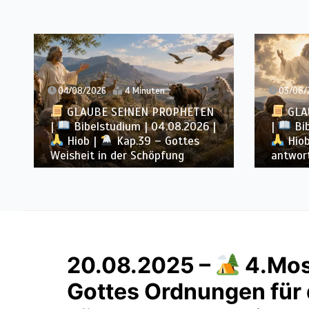
04/08/2026
4 Minuten
03/08/
GLAUBE SEINEN PROPHETEN
GLA
|
Bibelstudium | 04.08.2026 |
|
Bib
Hiob |
Kap.39 – Gottes
Hiob
Weisheit in der Schöpfung
antwor
20.08.2025 –
4.Mos
Gottes Ordnungen für 