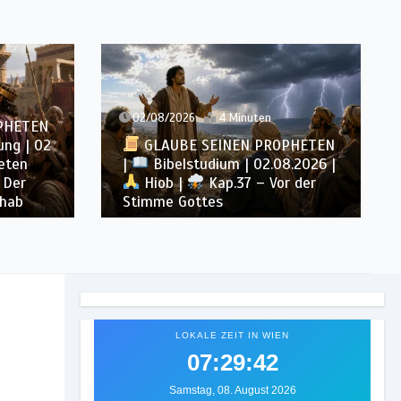
02/08/2026
4 Minuten
PHETEN
ung | 02
GLAUBE SEINEN PROPHETEN
eten
|
Bibelstudium | 02.08.2026 |
 Der
Hiob |
Kap.37 – Vor der
Ahab
Stimme Gottes
LOKALE ZEIT IN WIEN
07:29:44
Samstag, 08. August 2026