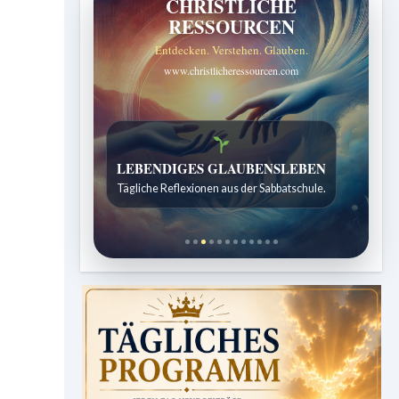
CHRISTLICHE
RESSOURCEN
Entdecken. Verstehen. Glauben.
www.christlicheressourcen.com
Bibelgeschichten zum Staunen
LEBENDIGES GLAUBENSLEBEN
Kindergeschichten für 7 bis 12 Jahre.
Tägliche Reflexionen aus der Sabbatschule.