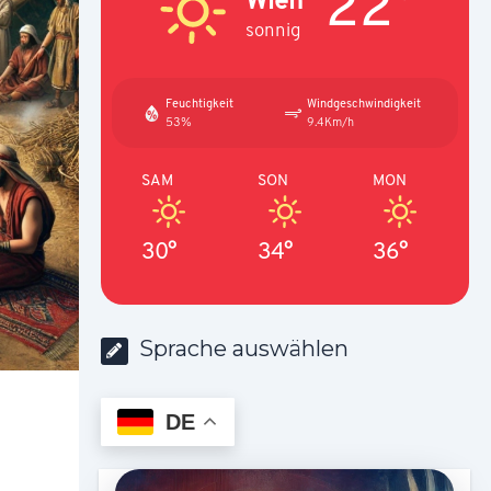
22°
sonnig
Feuchtigkeit
Windgeschwindigkeit
53%
9.4Km/h
SAM
SON
MON
30°
34°
36°
Sprache auswählen
DE