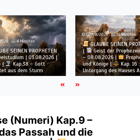
02/08/2026
16 Minuten
2026
4 Minuten
GLAUBE SEINEN PRO
UBE SEINEN PROPHETEN
|
Geist der Prophezei
elstudium | 03.08.2026 |
– 08.08.2026 |
Proph
 |
Kap.38 – Gott
und Könige |
Kap. 16 :
tet aus dem Sturm
Untergang des Hauses 
e (Numeri) Kap.9 –
das Passah und die