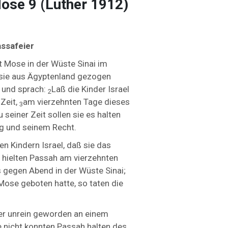
Mose 9 (Luther 1912)
assafeier
t Mose in der Wüste Sinai im
sie aus Ägyptenland gezogen
 und sprach:
Laß die Kinder Israel
2
Zeit,
am vierzehnten Tage dieses
3
seiner Zeit sollen sie es halten
ng und seinem Recht.
n Kindern Israel, daß sie das
 hielten Passah am vierzehnten
 gegen Abend in der Wüste Sinai;
 Mose geboten hatte, so taten die
er
unrein geworden an einem
 nicht konnten Passah halten des