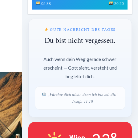
05:38
20:20
GUTE NACHRICHT DES TAGES
Du bist nicht vergessen.
Auch wenn dein Weg gerade schwer
erscheint — Gott sieht, versteht und
begleitet dich.
„Fürchte dich nicht, denn ich bin mit dir.“
— Jesaja 41,10
Wien