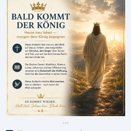
*
*
*