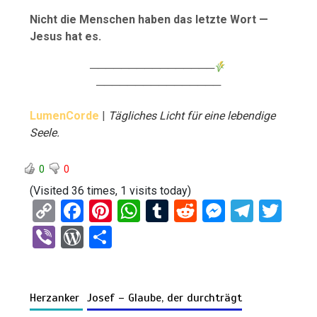
Nicht die Menschen haben das letzte Wort —
Jesus hat es.
────────────────
────────────────
LumenCorde
|
Tägliches Licht für eine lebendige
Seele.
0
0
(Visited 36 times, 1 visits today)
C
F
Pi
W
T
R
M
T
T
o
a
nt
h
u
e
es
el
wi
Vi
W
T
py
ce
er
at
m
d
se
e
tt
b
or
eil
Li
b
es
s
bl
di
n
gr
er
er
d
e
n
o
t
A
r
t
g
a
Herzanker
Josef – Glaube, der durchträgt
Pr
n