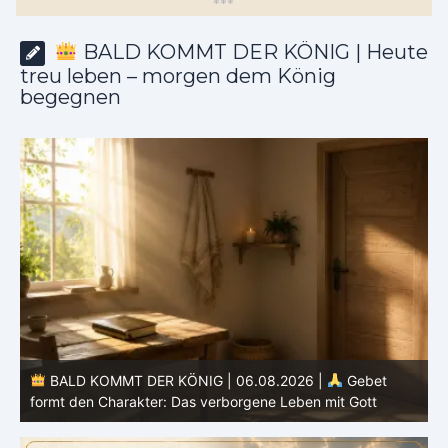
*
*
*
BALD KOMMT DER KÖNIG | Heute
treu leben – morgen dem König
begegnen
BALD KOMMT DER KÖNIG | 05.08.2026 |
Tägliche
Hingabe: Jeden Tag neu mit Christus
L