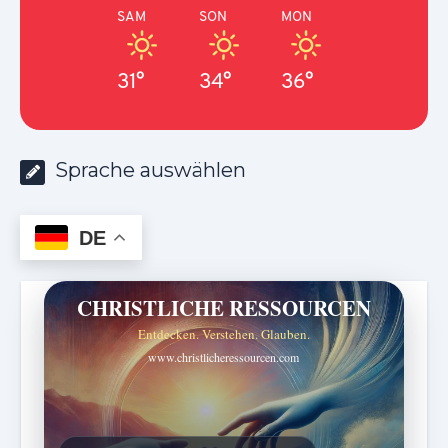
SAM
SON
MON
31°
34°
36°
Sprache auswählen
DE
CHRISTLICHE RESSOURCEN
Entdecken. Verstehen. Glauben.
www.christlicheressourcen.com