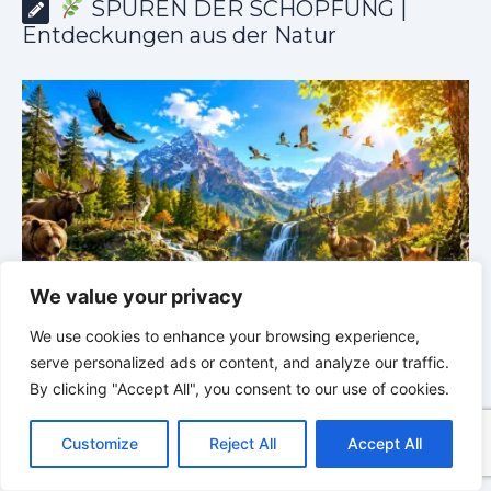
SPUREN DER SCHÖPFUNG |
Entdeckungen aus der Natur
We value your privacy
SPUREN DER SCHÖPFUNG |
Episode 8 – Leben im
We use cookies to enhance your browsing experience,
Verborgenen – Was Fische uns lehren |
Leben im
V
serve personalized ads or content, and analyze our traffic.
Verborgenen – Die Welt der Fische
V
By clicking "Accept All", you consent to our use of cookies.
C
F
P
W
T
R
M
T
T
V
o
a
i
h
u
e
e
e
w
i
Customize
Reject All
Accept All
p
c
n
a
m
d
s
l
i
b
r
T
y
e
t
t
b
d
s
e
t
e
e
L
b
e
s
l
i
e
g
t
r