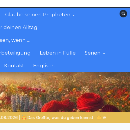
Glaube seinen Propheten
r deinen Alltag
esen, wenn …
beteiligung
Leben in Fülle
Serien
Kontakt
Englisch
annst
VON BABYLON ZUM EWIGEN REICH | Kap.1 –
Miniserie