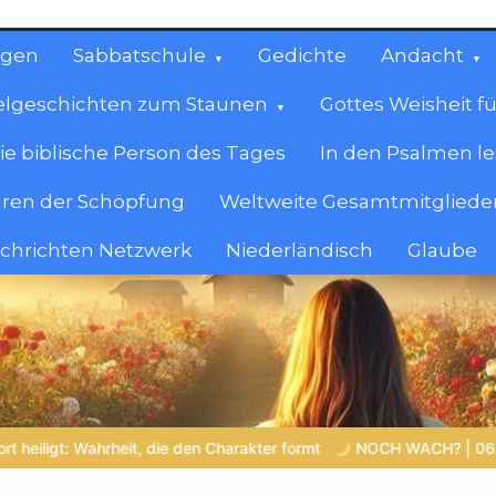
ngen
Sabbatschule
Gedichte
Andacht
elgeschichten zum Staunen
Gottes Weisheit fü
ie biblische Person des Tages
In den Psalmen l
ren der Schöpfung
Weltweite Gesamtmitglieder
achrichten Netzwerk
Niederländisch
Glaube
cen
en.
NOCH WACH? | 06.08.2026 |
Das Größte, was du geben k