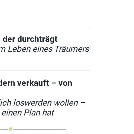
 der durchträgt
m Leben eines Träumers
dern verkauft – von
ch loswerden wollen –
 einen Plan hat
───
────────────────