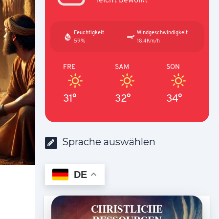
Feuchtigkeit
Windgeschwindigkeit
59%
18.4Km/h
FRE
SAM
SON
31°
32°
34°
Sprache auswählen
DE
CHRISTLICHE