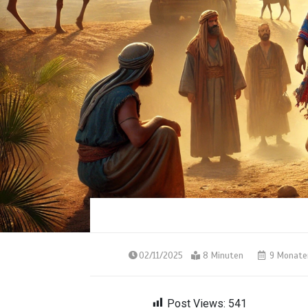
02/11/2025
8 Minuten
9 Monate
Post Views:
541