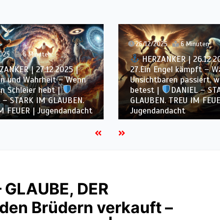
2025
6 Minuten
25/12/2025
5 Minuten
ANKER | 26.12.2025 |
Engel kämpft – Was im
HERZANKER | 25.12.20
baren passiert, wenn du
26.Gebet, das Geschicht
 |
DANIEL – STARK IM
– Daniels Fürbitte |
D
N. TREU IM FEUER |
STARK IM GLAUBEN. TR
andacht
FEUER | Jugendandacht
– GLAUBE, DER
en Brüdern verkauft –