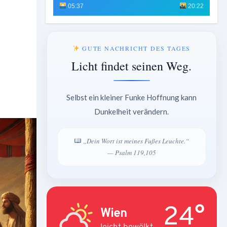
05:37
20:22
GUTE NACHRICHT DES TAGES
Licht findet seinen Weg.
Selbst ein kleiner Funke Hoffnung kann
Dunkelheit verändern.
„Dein Wort ist meines Fußes Leuchte.“
— Psalm 119,105
24°
Wien
leicht bewölkt