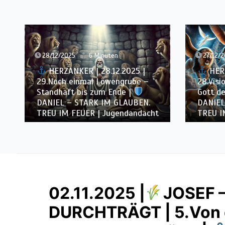
26/12/
27/12/2025
6 Minuten
HERZ
HERZANKER | 27.12.2025 |
27.Ein 
28.Vision und Wahrheit – Wenn
Unsicht
Gott den Schleier hebt |
betest
DANIEL – STARK IM GLAUBEN.
GLAUBE
TREU IM FEUER | Jugendandacht
Jugend
02.11.2025 |
JOSEF 
DURCHTRÄGT | 5.Von d