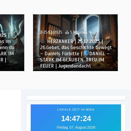
24/12/2025
6 Minuten
25 |
HERZANKER | 24.12.2025 |
e bewegt
25.Der Gott, der Zeiten und
ANIEL –
Könige verändert |
DANIEL –
EU IM
STARK IM GLAUBEN. TREU IM
FEUER | Jugendandacht
LOKALE ZEIT IN WIEN
14:47:27
Freitag, 07. August 2026