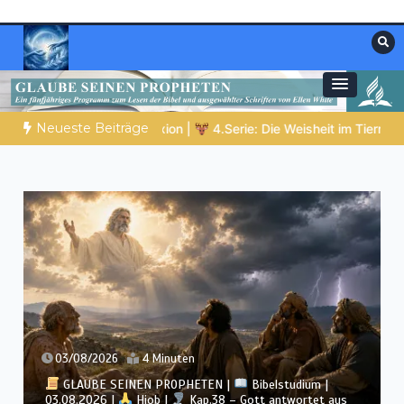
Zum
Inhalt
springen
Materialien, die stärken. Antworten, die
Christliche Ressourcen
leiten.
Neueste Beiträge
e Weisheit im Tierreich
DIE BIBLISCHE PERSON DES TAGES | 06
uten
02/08/2026
16 Minute
OPHETEN |
Bibelstudium |
GLAUBE SEINEN PROPH
Kap.38 – Gott antwortet aus
Prophezeiung | 02 – 08.08