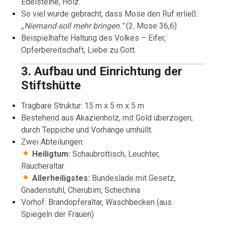
Edelsteine, Holz.
So viel wurde gebracht, dass Mose den Ruf erließ:
„Niemand soll mehr bringen.“
(2. Mose 36,6)
Beispielhafte Haltung des Volkes – Eifer,
Opferbereitschaft, Liebe zu Gott.
3. Aufbau und Einrichtung der
Stiftshütte
Tragbare Struktur: 15 m x 5 m x 5 m
Bestehend aus Akazienholz, mit Gold überzogen,
durch Teppiche und Vorhänge umhüllt.
Zwei Abteilungen:
Heiligtum:
Schaubrottisch, Leuchter,
Räucheraltar
Allerheiligstes:
Bundeslade mit Gesetz,
Gnadenstuhl, Cherubim, Schechina
Vorhof: Brandopferaltar, Waschbecken (aus
Spiegeln der Frauen)