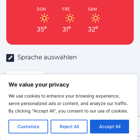
DON
FRE
SAM
35°
31°
32°
Sprache auswählen
DE
We value your privacy
We use cookies to enhance your browsing experience,
CHRISTLICHE RESSOURCEN
serve personalized ads or content, and analyze our traffic.
Entdecken. Verstehen. Glauben.
By clicking "Accept All", you consent to our use of cookies.
www.christlicheressourcen.com
C
F
P
W
T
R
M
T
T
V
o
a
i
h
u
e
e
e
w
i
Customize
Reject All
Accept All
p
c
n
a
m
d
s
l
i
b
r
T
y
e
t
t
b
d
s
e
t
e
e
L
b
e
s
l
i
e
g
t
r