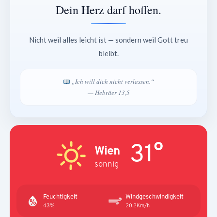
Dein Herz darf hoffen.
Nicht weil alles leicht ist — sondern weil Gott treu
bleibt.
„Ich will dich nicht verlassen.“
— Hebräer 13,5
31°
Wien
sonnig
Feuchtigkeit
Windgeschwindigkeit
43%
20.2Km/h