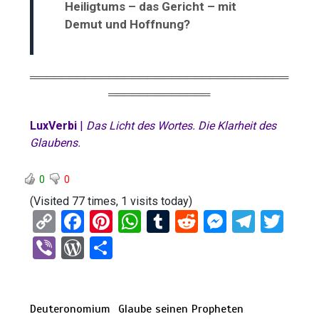
Heiligtums – das Gericht – mit
Demut und Hoffnung?
═════════════════════════════════
═════════════
LuxVerbi
|
Das Licht des Wortes. Die Klarheit des
Glaubens.
0
0
(Visited 77 times, 1 visits today)
C
F
Pi
W
T
R
M
T
T
o
a
nt
h
u
e
es
el
wi
Vi
W
T
py
ce
er
at
m
d
se
e
tt
b
or
eil
Li
b
es
s
bl
di
n
gr
er
er
d
e
n
o
t
A
r
t
g
a
Deuteronomium
Glaube seinen Propheten
Pr
n