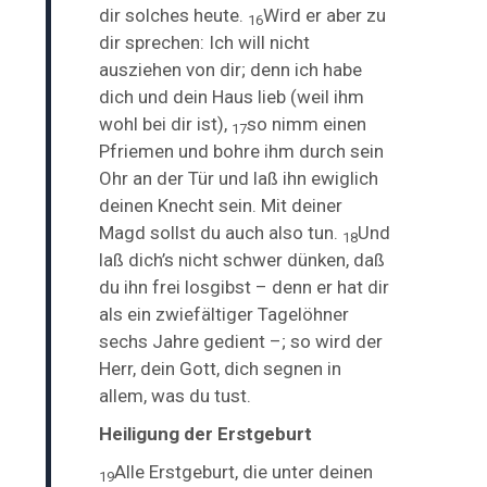
dir solches heute.
Wird er aber zu
16
dir sprechen: Ich will nicht
ausziehen von dir; denn ich habe
dich und dein Haus lieb (weil ihm
wohl bei dir ist),
so nimm einen
17
Pfriemen und bohre ihm durch sein
Ohr an der Tür und laß ihn ewiglich
deinen Knecht sein. Mit deiner
Magd sollst du auch also tun.
Und
18
laß dich’s nicht schwer dünken, daß
du ihn frei losgibst – denn er hat dir
als ein zwiefältiger Tagelöhner
sechs Jahre gedient –; so wird der
Herr, dein Gott, dich segnen in
allem, was du tust.
Heiligung der Erstgeburt
Alle
Erstgeburt, die unter deinen
19