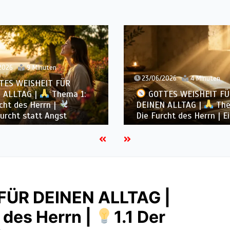
2026
9 Minuten
23/06/2026
4 Minuten
TES WEISHEIT FÜR
 ALLTAG |
Thema 1:
GOTTES WEISHEIT FÜ
cht des Herrn |
DEINEN ALLTAG |
The
furcht statt Angst
Die Furcht des Herrn | Ei
ÜR DEINEN ALLTAG |
 des Herrn |
1.1 Der