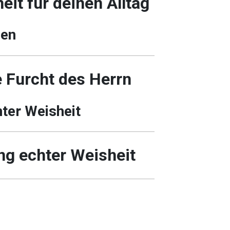
eit für deinen Alltag
ben
 Furcht des Herrn
ter Weisheit
ng echter Weisheit