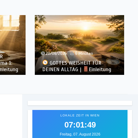
20/06/2026
6 Minuten
R
ma 1:
GOTTES WEISHEIT FÜR
nleitung
DEINEN ALLTAG |
Einleitung
LOKALE ZEIT IN WIEN
07:01:51
Freitag, 07. August 2026