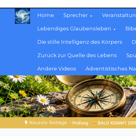
Zum
Inhalt
Home
Sprecher
Veranstaltu
springen
Lebendiges Glaubensleben
Bib
Die stille Intelligenz des Körpers
D
Zurück zur Quelle des Lebens
Spu
Andere Videos
Adventistisches N
Christliche Ressour
Materialien, die stärken. Antworten, die leit
Neueste Beiträge
 der Prüfung
BALD KOMMT DER KÖNIG | 07.08.2026 |
Gottes