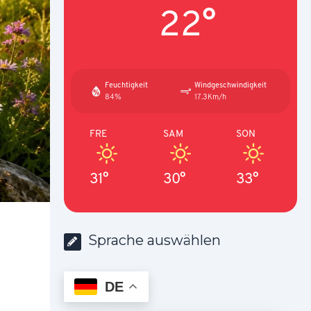
22°
Feuchtigkeit
Windgeschwindigkeit
84%
17.3Km/h
FRE
SAM
SON
31°
30°
33°
Sprache auswählen
DE