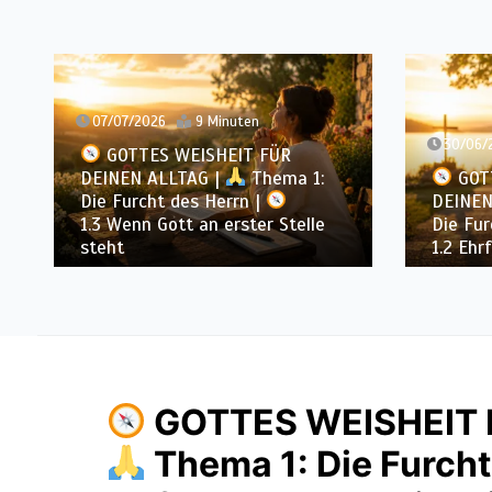
07/07/2026
9 Minuten
30/06/
GOTTES WEISHEIT FÜR
DEINEN ALLTAG |
Thema 1:
GOT
Die Furcht des Herrn |
DEINEN
1.3 Wenn Gott an erster Stelle
Die Fur
steht
1.2 Ehr
GOTTES WEISHEIT F
Thema 1: Die Furcht