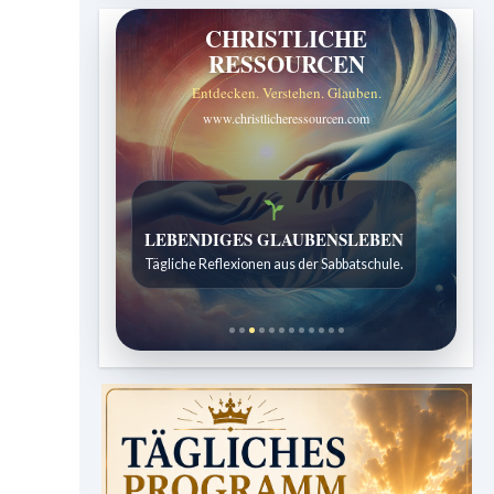
CHRISTLICHE
RESSOURCEN
Entdecken. Verstehen. Glauben.
www.christlicheressourcen.com
LEBENDIGES GLAUBENSLEBEN
Tägliche Reflexionen aus der Sabbatschule.