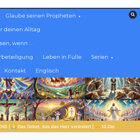
Glaube seinen Propheten
r deinen Alltag
esen, wenn …
beteiligung
Leben in Fülle
Serien
Kontakt
Englisch
dein ist das Reich und die Kraft und die Herrlichkeit in Ewigkeit