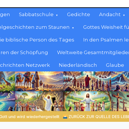
ngen
Sabbatschule
Gedichte
Andacht
elgeschichten zum Staunen
Gottes Weisheit fü
ie biblische Person des Tages
In den Psalmen l
ren der Schöpfung
Weltweite Gesamtmitglieder
achrichten Netzwerk
Niederländisch
Glaube
cen
en.
E DES LEBENS |
Das Gebet, das das Herz verändert |
10.Denn 