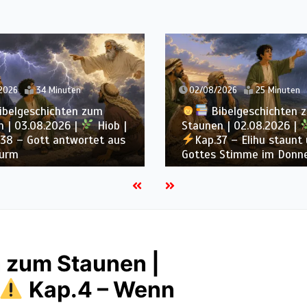
02/08/2026
25 Minuten
01/08/2026
30 M
Bibelgeschichten zum
Bibelgeschi
Staunen | 02.08.2026 |
Hiob |
Staunen | 01.08.2
Kap.37 – Elihu staunt über
Kap.36 – Elihu 
Gottes Stimme im Donner
von Gottes Größe
 zum Staunen |
Kap.4 – Wenn