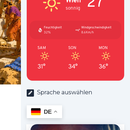
27°
sonnig
Feuchtigkeit
Windgeschwindigkeit
32%
8.6Km/h
SAM
SON
MON
31°
34°
36°
Sprache auswählen
DE