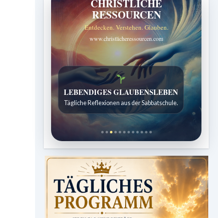
CHRISTLICHE
RESSOURCEN
Entdecken. Verstehen. Glauben.
www.christlicheressourcen.com
Bibelgeschichten zum Staunen
Kindergeschichten für 7 bis 12 Jahre.