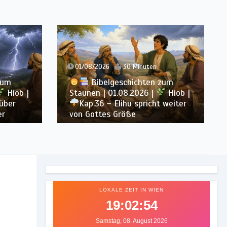
inuten
31/07/2026
21 Minuten
chten zum
Bibelgeschichten zum
026 |
Hiob |
Staunen | 31.07.2026 |
Hiob |
spricht weiter
Kap.35 – Elihu spricht über
Gott, Mensch und Gebet
LOKALE ZEIT IN WIEN
19:02:56
Samstag, 08. August 2026