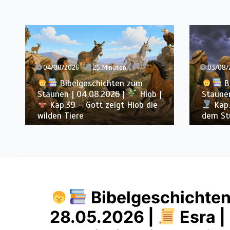
03/08/2026
34 Minuten
um
Bibelgeschichten zum
Hiob |
Staunen | 03.08.2026 |
Hiob |
b die
Kap.38 – Gott antwortet aus
dem Sturm
Bibelgeschichten
28.05.2026 |
Esra |