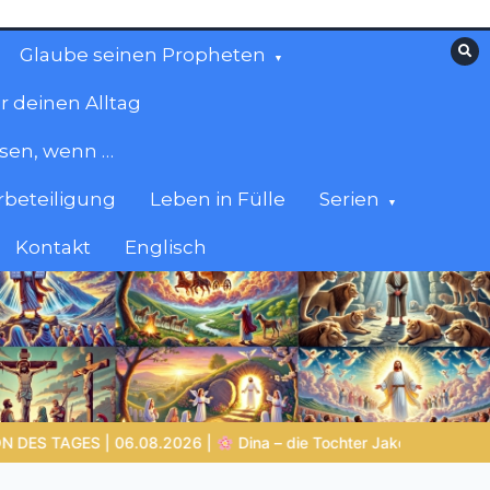
Glaube seinen Propheten
r deinen Alltag
esen, wenn …
beteiligung
Leben in Fülle
Serien
Kontakt
Englisch
kobs mit einer schmerzhaften Geschichte
LEBENDIGES GLAUBEN