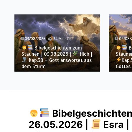
03/08/2026
34 Minuten
02/08/20
Bibelgeschichten zum
Bib
Staunen | 03.08.2026 |
Hiob |
Staunen 
Kap.38 – Gott antwortet aus
Kap.37
dem Sturm
Gottes S
Bibelgeschichten
26.05.2026 |
Esra |