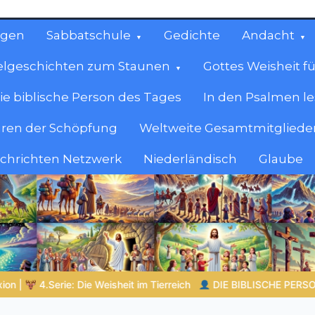
ngen
Sabbatschule
Gedichte
Andacht
elgeschichten zum Staunen
Gottes Weisheit fü
ie biblische Person des Tages
In den Psalmen l
ren der Schöpfung
Weltweite Gesamtmitglieder
achrichten Netzwerk
Niederländisch
Glaube
cen
en.
ISCHE PERSON DES TAGES | 06.08.2026 |
Dina – die Tochter Ja