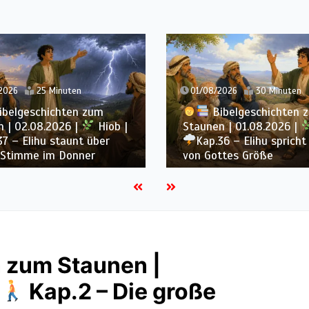
26
25 Minuten
01/08/2026
30 Minuten
elgeschichten zum
Bibelgeschichten zu
| 02.08.2026 |
Hiob |
Staunen | 01.08.2026 |
 – Elihu staunt über
Kap.36 – Elihu spricht w
timme im Donner
von Gottes Größe
 zum Staunen |
Kap.2 – Die große