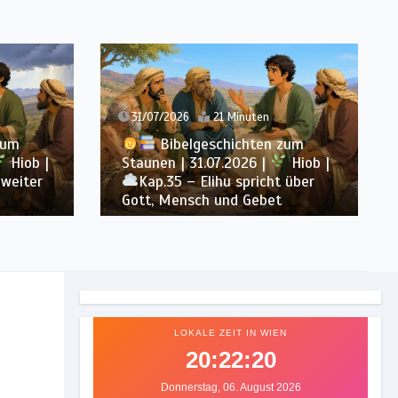
31/07/2026
21 Minuten
m
Bibelgeschichten zum
Hiob |
Staunen | 31.07.2026 |
Hiob |
eiter
Kap.35 – Elihu spricht über
Gott, Mensch und Gebet
LOKALE ZEIT IN WIEN
20:22:22
Donnerstag, 06. August 2026