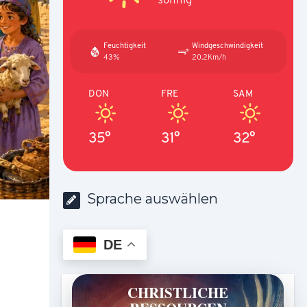
Feuchtigkeit
Windgeschwindigkeit
43%
20.2Km/h
DON
FRE
SAM
35°
31°
32°
Sprache auswählen
DE
CHRISTLICHE