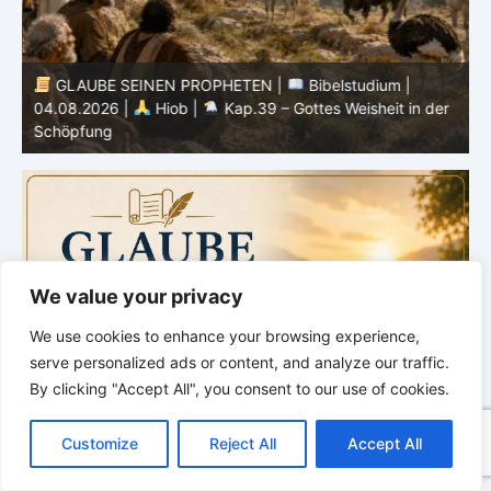
GLAUBE SEINEN PROPHETEN |
Bibelstudium |
04.08.2026 |
Hiob |
Kap.39 – Gottes Weisheit in der
0
Schöpfung
d
We value your privacy
We use cookies to enhance your browsing experience,
serve personalized ads or content, and analyze our traffic.
By clicking "Accept All", you consent to our use of cookies.
C
F
P
W
T
R
M
T
T
V
o
a
i
h
u
e
e
e
w
i
Customize
Reject All
Accept All
p
c
n
a
m
d
s
l
i
b
r
T
y
e
t
t
b
d
s
e
t
e
e
L
b
e
s
l
i
e
g
t
r