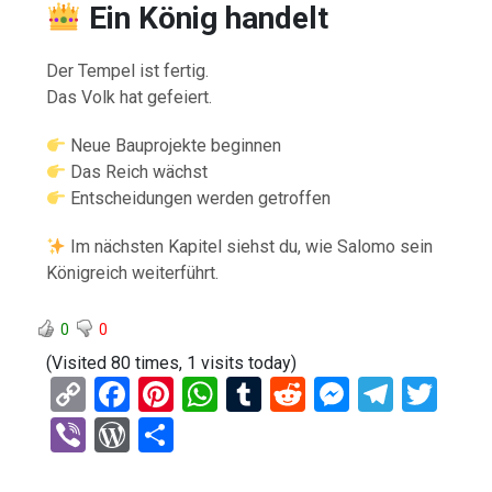
Ein König handelt
Der Tempel ist fertig.
Das Volk hat gefeiert.
Neue Bauprojekte beginnen
Das Reich wächst
Entscheidungen werden getroffen
Im nächsten Kapitel siehst du, wie Salomo sein
Königreich weiterführt.
0
0
(Visited 80 times, 1 visits today)
C
F
Pi
W
T
R
M
T
T
o
a
nt
h
u
e
es
el
wi
Vi
W
T
py
ce
er
at
m
d
se
e
tt
b
or
eil