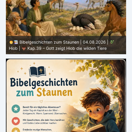
Bibelgeschichten zum Staunen | 04.08.2026 |
Hiob |
Kap.39 – Gott zeigt Hiob die wilden Tiere
H