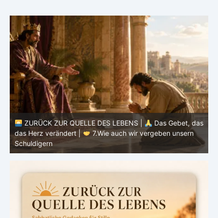
ZURÜCK ZUR QUELLE DES LEBENS |
Das Gebet, das
as
das Herz verändert |
7.Wie auch wir vergeben unsern
Schuldigern
d