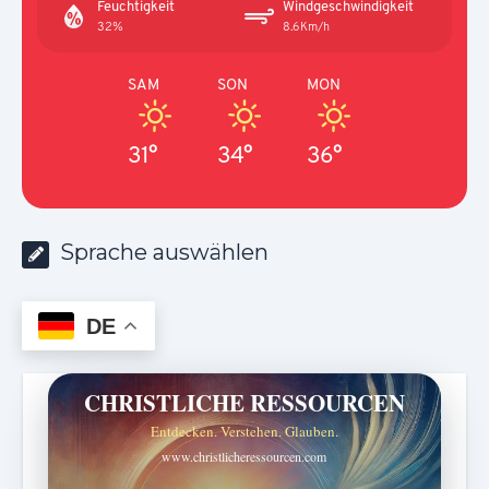
Feuchtigkeit
Windgeschwindigkeit
32%
8.6Km/h
SAM
SON
MON
31°
34°
36°
Sprache auswählen
DE
CHRISTLICHE RESSOURCEN
Entdecken. Verstehen. Glauben.
www.christlicheressourcen.com