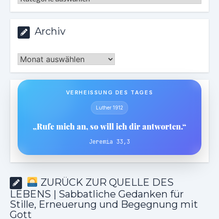
Archiv
Archiv
VERHEISSUNG DES TAGES
Luther 1912
„Rufe mich an, so will ich dir antworten.“
Jeremia 33,3
ZURÜCK ZUR QUELLE DES
LEBENS | Sabbatliche Gedanken für
Stille, Erneuerung und Begegnung mit
Gott