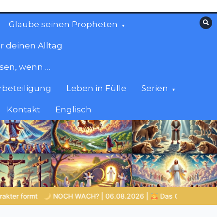
Glaube seinen Propheten
r deinen Alltag
esen, wenn …
beteiligung
Leben in Fülle
Serien
Kontakt
Englisch
 06.08.2026 |
Das Größte, was du geben kannst
VON BABYL