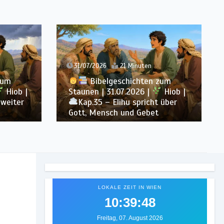
31/07/2026
21 Minuten
zum
Bibelgeschichten zum
Hiob |
Staunen | 31.07.2026 |
Hiob |
 weiter
Kap.35 – Elihu spricht über
Gott, Mensch und Gebet
LOKALE ZEIT IN WIEN
10:39:50
Freitag, 07. August 2026