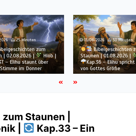
2026
25 Minuten
01/08/2026
30 Minuten
ibelgeschichten zum
Bibelgeschichten 
 | 02.08.2026 |
Hiob |
Staunen | 01.08.2026 |
37 – Elihu staunt über
Kap.36 – Elihu spricht
 Stimme im Donner
von Gottes Größe
 zum Staunen |
nik |
Kap.33 – Ein