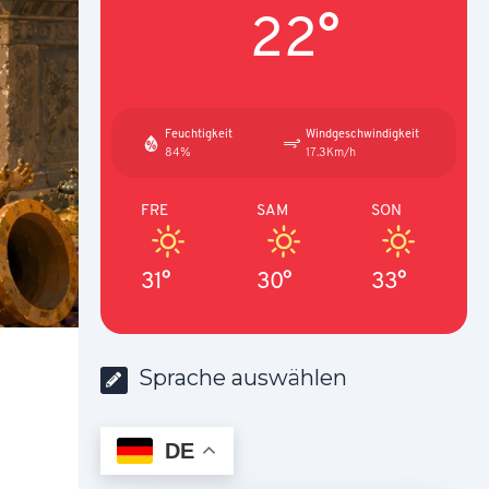
22°
Feuchtigkeit
Windgeschwindigkeit
84%
17.3Km/h
FRE
SAM
SON
31°
30°
33°
Sprache auswählen
DE