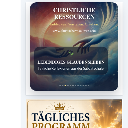
CHRISTLICHE
RESSOURCEN
Entdecken. Verstehen. Glauben.
www.christlicheressourcen.com
LEBENDIGES GLAUBENSLEBEN
Tägliche Reflexionen aus der Sabbatschule.