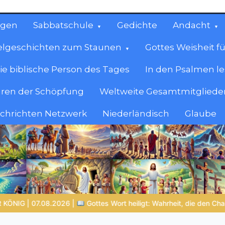
ngen
Sabbatschule
Gedichte
Andacht
elgeschichten zum Staunen
Gottes Weisheit fü
ie biblische Person des Tages
In den Psalmen l
ren der Schöpfung
Weltweite Gesamtmitglieder
achrichten Netzwerk
Niederländisch
Glaube
cen
en.
 Wort heiligt: Wahrheit, die den Charakter formt
NOCH WACH? |