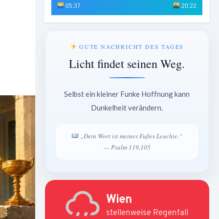
05:37
20:22
GUTE NACHRICHT DES TAGES
Licht findet seinen Weg.
Selbst ein kleiner Funke Hoffnung kann
Dunkelheit verändern.
„Dein Wort ist meines Fußes Leuchte.“
— Psalm 119,105
Wien
stellenweise Regenfall