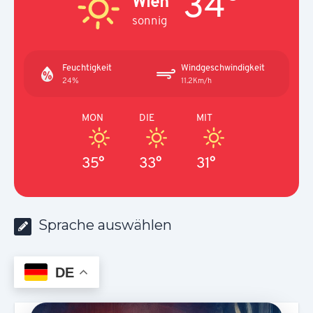
34°
Wien
sonnig
Feuchtigkeit
Windgeschwindigkeit
24%
11.2Km/h
MON
DIE
MIT
35°
33°
31°
Sprache auswählen
DE