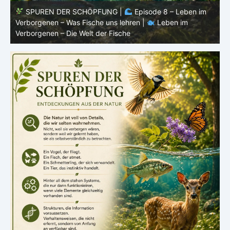
SPUREN DER SCHÖPFUNG |
Episode 8 – Leben im
Verborgenen – Was Fische uns lehren |
Leben im
V
Verborgenen – Die Welt der Fische
V