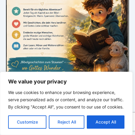
We value your privacy
*
*
*
We use cookies to enhance your browsing experience,
serve personalized ads or content, and analyze our traffic.
GLAUBE SEINEN PROPHETEN –
By clicking "Accept All", you consent to our use of cookies.
Bibel & Ellen White neu entdecken. Tief.
C
F
P
W
T
R
M
T
T
V
Klar. Verwandelt.
o
a
i
h
u
e
e
e
w
i
Customize
Reject All
Accept All
p
c
n
a
m
d
s
l
i
b
r
T
y
e
t
t
b
d
s
e
t
e
e
L
b
e
s
l
i
e
g
t
r