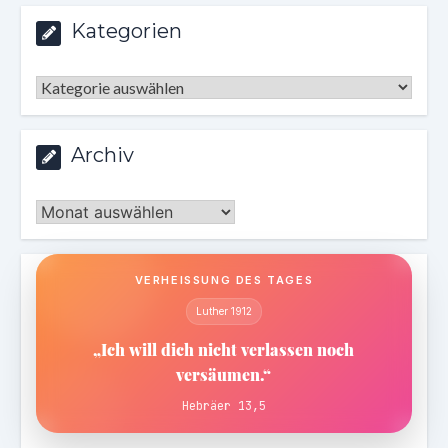
Kategorien
Kategorien
Archiv
Archiv
VERHEISSUNG DES TAGES
Luther 1912
„Ich will dich nicht verlassen noch
versäumen.“
Hebräer 13,5