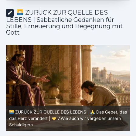
ZURÜCK ZUR QUELLE DES
LEBENS | Sabbatliche Gedanken für
Stille, Erneuerung und Begegnung mit
Gott
ZURÜCK ZUR QUELLE DES LEBENS |
Das Gebet, das
as
das Herz verändert |
7.Wie auch wir vergeben unsern
Schuldigern
d