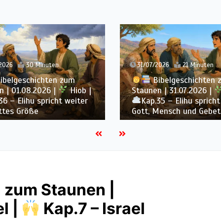
2026
30 Minuten
31/07/2026
21 Minuten
ibelgeschichten zum
Bibelgeschichten 
 | 01.08.2026 |
Hiob |
Staunen | 31.07.2026 |
36 – Elihu spricht weiter
Kap.35 – Elihu spricht
ttes Größe
Gott, Mensch und Gebet
 zum Staunen |
l |
Kap.7 – Israel