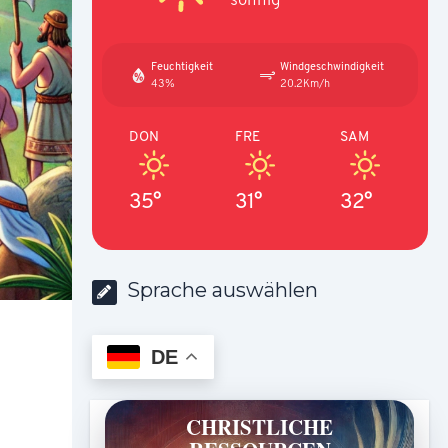
Feuchtigkeit
Windgeschwindigkeit
43%
20.2Km/h
DON
FRE
SAM
35°
31°
32°
Sprache auswählen
DE
CHRISTLICHE