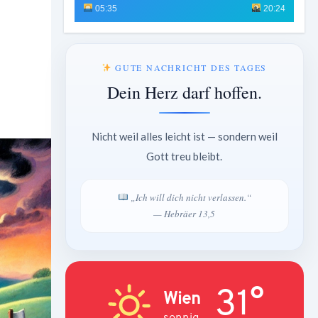
05:35
20:24
GUTE NACHRICHT DES TAGES
Dein Herz darf hoffen.
Nicht weil alles leicht ist — sondern weil
Gott treu bleibt.
„Ich will dich nicht verlassen.“
— Hebräer 13,5
31°
Wien
sonnig