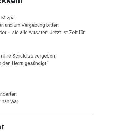
ckkehr
 Mizpa.
en und um Vergebung bitten.
er – sie alle wussten: Jetzt ist Zeit für
en ihre Schuld zu vergeben.
n den Herrn gesündigt.“
nderten.
 nah war.
hr