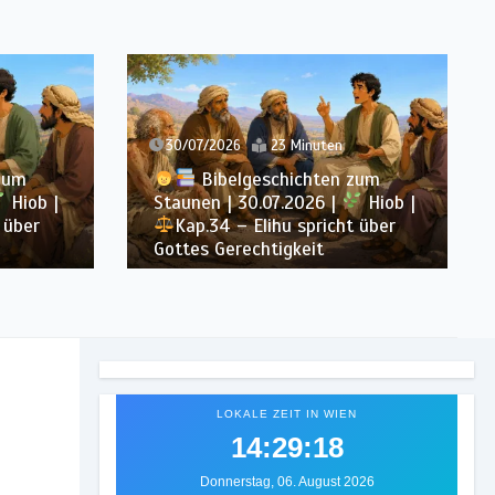
30/07/2026
23 Minuten
zum
Bibelgeschichten zum
Hiob |
Staunen | 30.07.2026 |
Hiob |
 über
Kap.34 – Elihu spricht über
Gottes Gerechtigkeit
LOKALE ZEIT IN WIEN
14:29:20
Donnerstag, 06. August 2026