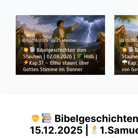
02/08/2026
25 Minuten
01/08/
Bibelgeschichten zum
B
Staunen | 02.08.2026 |
Hiob |
Staunen
Kap.37 – Elihu staunt über
Kap.
Gottes Stimme im Donner
von Go
Bibelgeschichten
15.12.2025 |
1.Samue