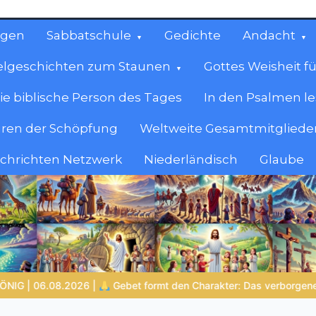
ngen
Sabbatschule
Gedichte
Andacht
elgeschichten zum Staunen
Gottes Weisheit fü
ie biblische Person des Tages
In den Psalmen l
ren der Schöpfung
Weltweite Gesamtmitglieder
achrichten Netzwerk
Niederländisch
Glaube
cen
en.
formt den Charakter: Das verborgene Leben mit Gott
NOCH WAC