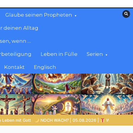
Glaube seinen Propheten
r deinen Alltag
esen, wenn …
beteiligung
Leben in Fülle
Serien
Kontakt
Englisch
H? | 05.08.2026 |
Was schenkst du Jesus?
Bibelgeschi