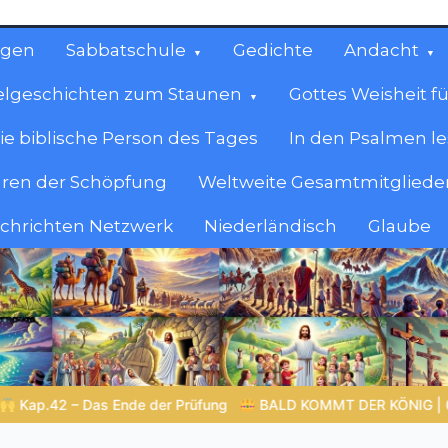
ngen
Sabbatschule
Gedichte
Andacht
elgeschichten zum Staunen
Gottes Weisheit fü
ie biblische Person des Tages
In den Psalmen l
ren der Schöpfung
Weltweite Gesamtmitglieder
achrichten Netzwerk
Niederländisch
Glaube
cen
en.
T DER KÖNIG | 07.08.2026 |
Gottes Wort heiligt: Wahrheit, die