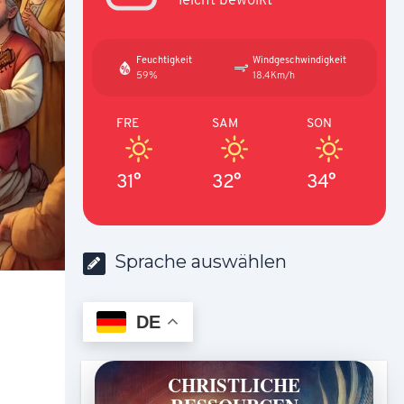
Feuchtigkeit
Windgeschwindigkeit
59%
18.4Km/h
FRE
SAM
SON
31°
32°
34°
Sprache auswählen
DE
CHRISTLICHE