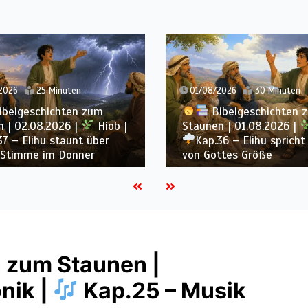
2026
30 Minuten
31/07/2026
21 Minuten
ibelgeschichten zum
Bibelgeschichten 
 | 01.08.2026 |
Hiob |
Staunen | 31.07.2026 |
36 – Elihu spricht weiter
Kap.35 – Elihu spricht
ttes Größe
Gott, Mensch und Gebet
 zum Staunen |
nik |
Kap.25 – Musik