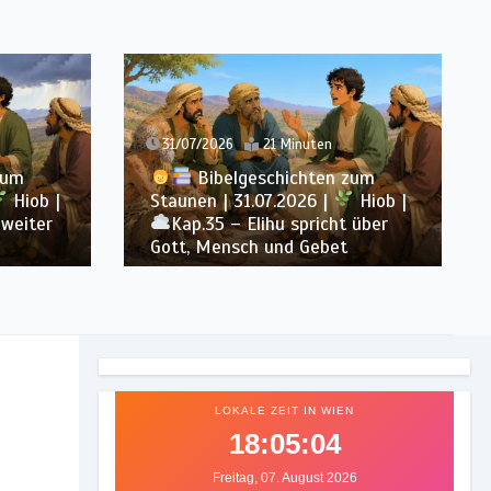
30/07/2026
23 Minuten
zum
Bibelgeschichten zum
Hiob |
Staunen | 30.07.2026 |
Hiob |
 über
Kap.34 – Elihu spricht über
Gottes Gerechtigkeit
LOKALE ZEIT IN WIEN
18:05:07
Freitag, 07. August 2026