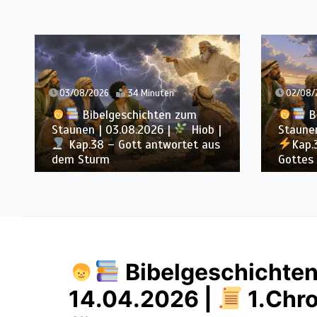
02/08/2026
25 Minuten
01/08/
Bibelgeschichten zum
B
Staunen | 02.08.2026 |
Hiob |
Staunen
Kap.37 – Elihu staunt über
Kap.
Gottes Stimme im Donner
von Go
Bibelgeschichten
14.04.2026 |
1.Chro