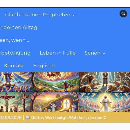
Glaube seinen Propheten
r deinen Alltag
esen, wenn …
beteiligung
Leben in Fülle
Serien
Kontakt
Englisch
 den Charakter formt
NOCH WACH? | 06.08.2026 |
Das Größt