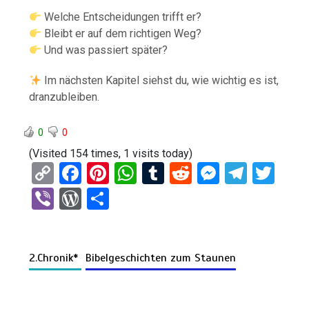
Welche Entscheidungen trifft er?
Bleibt er auf dem richtigen Weg?
Und was passiert später?
Im nächsten Kapitel siehst du, wie wichtig es ist,
dranzubleiben.
0
0
(Visited 154 times, 1 visits today)
C
F
Pi
W
T
R
M
T
T
o
a
nt
h
u
e
es
el
wi
Vi
W
T
py
ce
er
at
m
d
se
e
tt
b
or
eil
Li
b
es
s
bl
di
n
gr
er
er
d
e
n
o
t
A
r
t
g
a
2.Chronik*
Bibelgeschichten zum Staunen
Pr
n
k
o
p
er
m
es
k
p
s