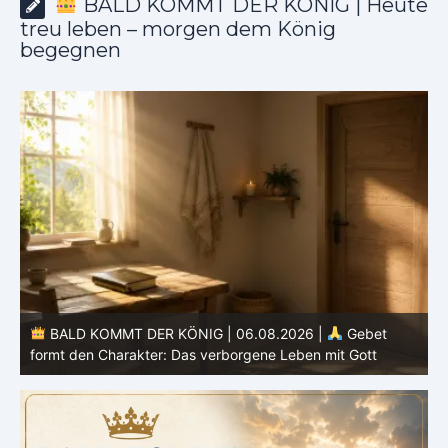
BALD KOMMT DER KÖNIG | Heute
treu leben – morgen dem König
begegnen
BALD KOMMT DER KÖNIG | 05.08.2026 |
Tägliche
Hingabe: Jeden Tag neu mit Christus
L