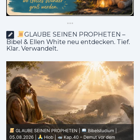
*
*
*
GLAUBE SEINEN PROPHETEN –
Bibel & Ellen White neu entdecken. Tief.
Klar. Verwandelt.
GLAUBE SEINEN PROPHETEN |
Bibelstudium |
04.08.2026 |
Hiob |
Kap.39 – Gottes Weisheit in der
0