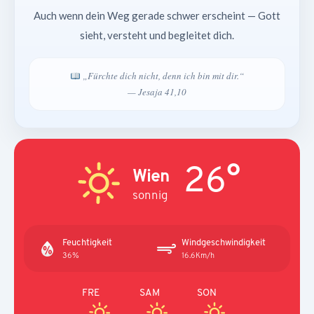
Auch wenn dein Weg gerade schwer erscheint — Gott
sieht, versteht und begleitet dich.
„Fürchte dich nicht, denn ich bin mit dir.“
— Jesaja 41,10
26°
Wien
sonnig
Feuchtigkeit
Windgeschwindigkeit
36%
16.6Km/h
FRE
SAM
SON