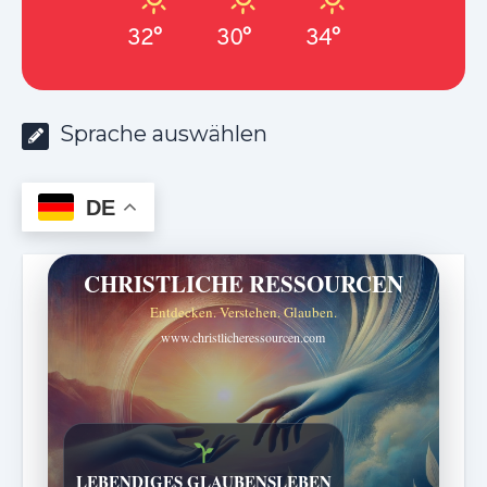
32°
30°
34°
Sprache auswählen
DE
CHRISTLICHE RESSOURCEN
Entdecken. Verstehen. Glauben.
www.christlicheressourcen.com
Bibelgeschichten zum Staunen