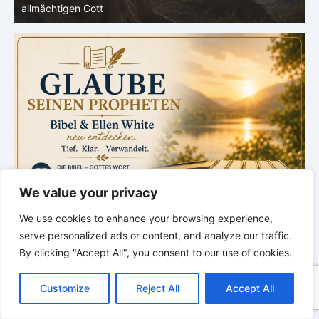
Schöpfung
d
We value your privacy
We use cookies to enhance your browsing experience,
serve personalized ads or content, and analyze our traffic.
By clicking "Accept All", you consent to our use of cookies.
C
F
P
W
T
R
M
T
T
V
o
a
i
h
u
e
e
e
w
i
Customize
Reject All
Accept All
p
c
n
a
m
d
s
l
i
b
r
T
y
e
t
t
b
d
s
e
t
e
e
L
b
e
s
l
i
e
g
t
r