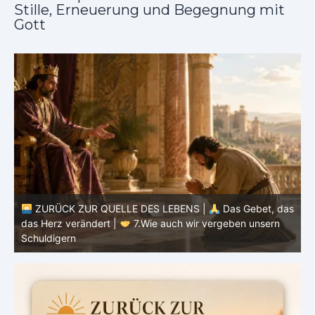
Stille, Erneuerung und Begegnung mit
Gott
ZURÜCK ZUR QUELLE DES LEBENS |
Das Gebet, das
as
das Herz verändert |
7.Wie auch wir vergeben unsern
Schuldigern
d