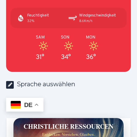
Feuchtigkeit
Windgeschwindigkeit
32%
8.6Km/h
SAM
SON
MON
31°
34°
36°
Sprache auswählen
DE
CHRISTLICHE RESSOURCEN
Entdecken. Verstehen. Glauben.