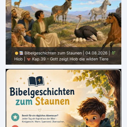
Bibelgeschichten zum Staunen | 04.08.2026 |
Hiob |
Kap.39 – Gott zeigt Hiob die wilden Tiere
H