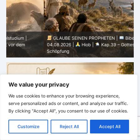
GLAUBE SEINEN PROPHETEN |
Bibelstudium |
04.08.2026 |
Hiob |
Kap.39 – Gottes Weisheit in der
0
Schöpfung
d
We value your privacy
We use cookies to enhance your browsing experience,
serve personalized ads or content, and analyze our traffic.
By clicking "Accept All", you consent to our use of cookies.
C
F
P
W
T
R
M
T
T
V
o
a
i
h
u
e
e
e
w
i
Customize
Reject All
Accept All
p
c
n
a
m
d
s
l
i
b
r
T
y
e
t
t
b
d
s
e
t
e
e
L
b
e
s
l
i
e
g
t
r