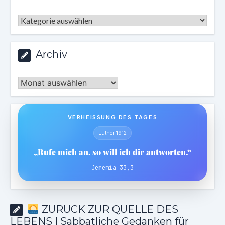
Kategorien
Archiv
Archiv
VERHEISSUNG DES TAGES
Luther 1912
„Rufe mich an, so will ich dir antworten.“
Jeremia 33,3
ZURÜCK ZUR QUELLE DES
LEBENS | Sabbatliche Gedanken für