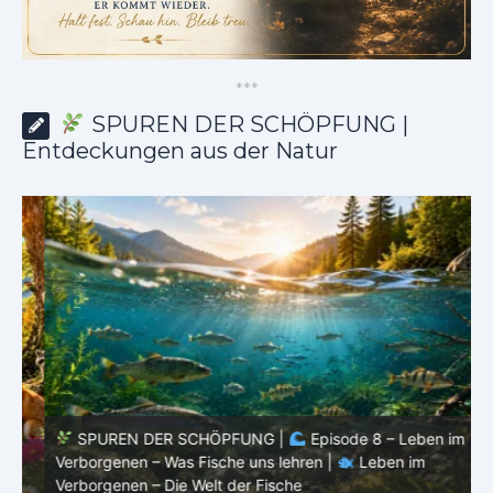
*
*
*
SPUREN DER SCHÖPFUNG |
Entdeckungen aus der Natur
SPUREN DER SCHÖPFUNG |
Episode 8 – Leben im
Verborgenen – Was Fische uns lehren |
Leben im
V
Verborgenen – Die Welt der Fische
V