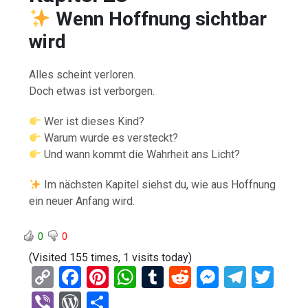
Wenn Hoffnung sichtbar
wird
Alles scheint verloren.
Doch etwas ist verborgen.
Wer ist dieses Kind?
Warum wurde es versteckt?
Und wann kommt die Wahrheit ans Licht?
Im nächsten Kapitel siehst du, wie aus Hoffnung
ein neuer Anfang wird.
0
0
(Visited 155 times, 1 visits today)
C
F
Pi
W
T
R
M
T
T
o
a
nt
h
u
e
es
el
wi
Vi
W
T