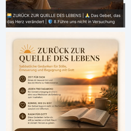
ZURÜCK ZUR QUELLE DES LEBENS |
Das Gebet, das
as
das Herz verändert |
7.Wie auch wir vergeben unsern
Schuldigern
d