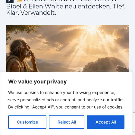
Bibel & Ellen White neu entdecken. Tief.
Klar. Verwandelt.
We value your privacy
GLAUBE SEINEN PROPHETEN |
Bibelstudium |
We use cookies to enhance your browsing experience,
04.08.2026 |
Hiob |
Kap.39 – Gottes Weisheit in der
0
serve personalized ads or content, and analyze our traffic.
Schöpfung
d
By clicking "Accept All", you consent to our use of cookies.
C
F
P
W
T
R
M
T
T
V
o
a
i
h
u
e
e
e
w
i
Customize
Reject All
Accept All
p
c
n
a
m
d
s
l
i
b
r
T
y
e
t
t
b
d
s
e
t
e
e
L
b
e
s
l
i
e
g
t
r