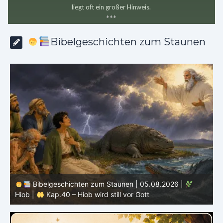
liegt oft ein großer Hinweis.
*
*
*
Bibelgeschichten zum Staunen
Bibelgeschichten zum Staunen | 04.08.2026 |
Hiob |
Kap.39 – Gott zeigt Hiob die wilden Tiere
H