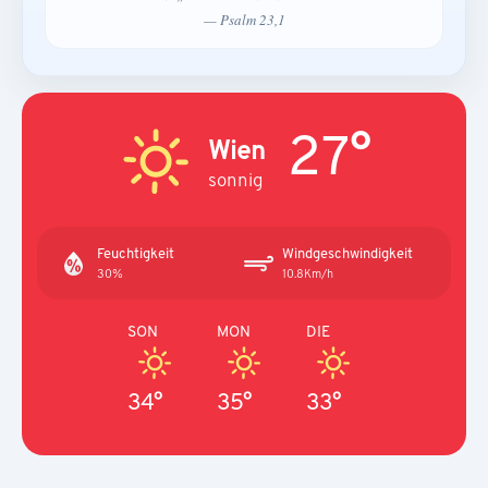
— Psalm 23,1
27°
Wien
sonnig
Feuchtigkeit
Windgeschwindigkeit
30%
10.8Km/h
SON
MON
DIE
34°
35°
33°