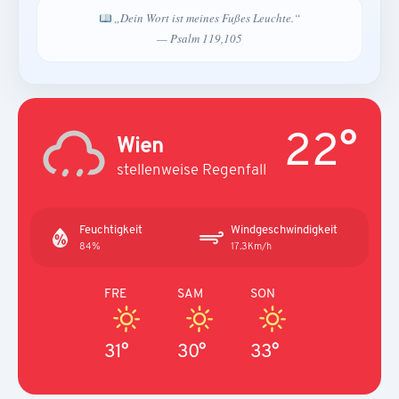
„Dein Wort ist meines Fußes Leuchte.“
— Psalm 119,105
22°
Wien
stellenweise Regenfall
Feuchtigkeit
Windgeschwindigkeit
84%
17.3Km/h
FRE
SAM
SON
31°
30°
33°