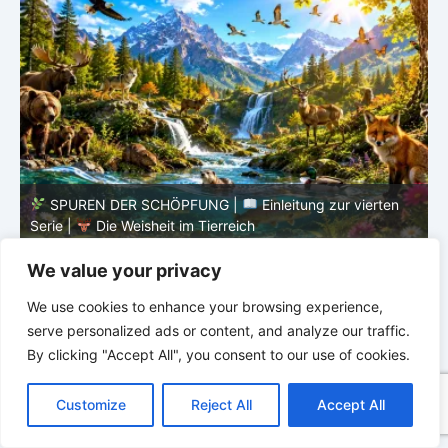
SPUREN DER SCHÖPFUNG |
Episode 8 – Leben im
Verborgenen – Was Fische uns lehren |
Leben im
V
Verborgenen – Die Welt der Fische
V
We value your privacy
We use cookies to enhance your browsing experience,
serve personalized ads or content, and analyze our traffic.
By clicking "Accept All", you consent to our use of cookies.
C
F
P
W
T
R
M
T
T
V
o
a
i
h
u
e
e
e
w
i
Customize
Reject All
Accept All
p
c
n
a
m
d
s
l
i
b
r
T
y
e
t
t
b
d
s
e
t
e
e
L
b
e
s
l
i
e
g
t
r