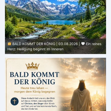
s
BALD KOMMT DER KÖNIG | 02.08.2026 |
Christus
ähnlicher werden: Verwandlung von innen heraus
H