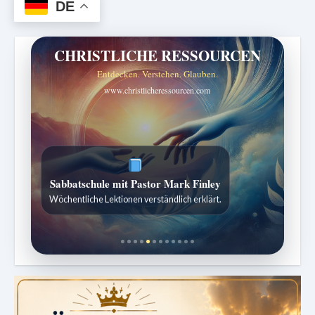
DE
CHRISTLICHE RESSOURCEN
Entdecken. Verstehen. Glauben.
www.christlicheressourcen.com
ZURÜCK ZUR QUELLE DES LEBENS
Sabbatschule mit Pastor Mark Finley
Sabbatliche Gedanken für Stille und Erneuerung.
Wöchentliche Lektionen verständlich erklärt.