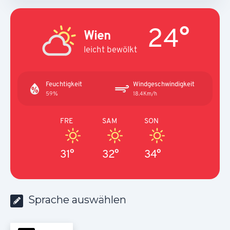
24°
Wien
leicht bewölkt
Feuchtigkeit
Windgeschwindigkeit
59%
18.4Km/h
FRE
SAM
SON
31°
32°
34°
Sprache auswählen