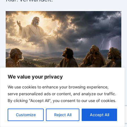
GLAUBE SEINEN PROPHETEN |
Geist der
We value your privacy
Prophezeiung | 02 – 08.08.2026 |
Propheten und
Könige |
Kap. 16 : Der Untergang des Hauses Ahab
0
We use cookies to enhance your browsing experience,
serve personalized ads or content, and analyze our traffic.
By clicking "Accept All", you consent to our use of cookies.
C
F
P
W
T
R
M
T
T
V
o
a
i
h
u
e
e
e
w
i
Customize
Reject All
Accept All
p
c
n
a
m
d
s
l
i
b
r
T
y
e
t
t
b
d
s
e
t
e
e
L
b
e
s
l
i
e
g
t
r