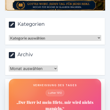
Kategorien
Kategorien
Archiv
Archiv
VERHEISSUNG DES TAGES
Luther 1912
„Der Herr ist mein Hirte, mir wird nichts
mangeln.“