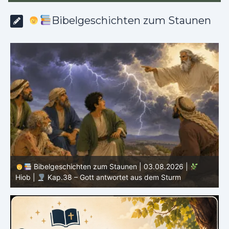
Bibelgeschichten zum Staunen
Bibelgeschichten zum Staunen | 02.08.2026 |
Hiob |
Kap.37 – Elihu staunt über Gottes Stimme im
Donner
H