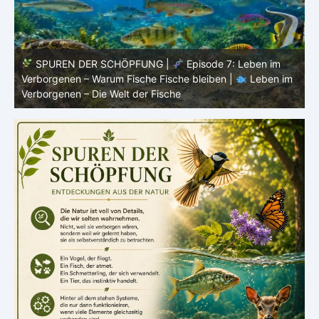
SPUREN DER SCHÖPFUNG |
Episode 6:
m
Fortpflanzung im offenen Raum – Ordnung ohne Nest |
P
Leben im Verborgenen – Die Welt der Fische
V