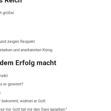
s Reich
h größer.
 und zeigen Respekt.
starken und anerkannten König.
 dem Erfolg macht
unkt.
s er gewinnt?
.
er bekommt, widmet er Gott.
 nur mir. Gott hat mir den Sieg gegeben.“