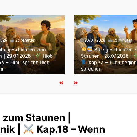
23 Minuten
28/07/2026
19 Minuten
geschichten zum
Bibelgeschichten zum
9.07.2026 |
Hiob |
Staunen | 28.07.2026 |
Hio
Elihu spricht Hiob
Kap.32 – Elihu beginnt zu
sprechen
 zum Staunen |
nik |
Kap.18 – Wenn