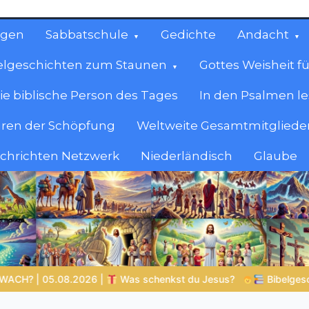
ngen
Sabbatschule
Gedichte
Andacht
elgeschichten zum Staunen
Gottes Weisheit fü
ie biblische Person des Tages
In den Psalmen l
ren der Schöpfung
Weltweite Gesamtmitglieder
achrichten Netzwerk
Niederländisch
Glaube
cen
en.
enkst du Jesus?
Bibelgeschichten zum Staunen | 05.08.202