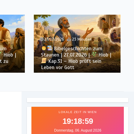
27/07/2026
23 Minuten
2
Bibelgeschichten zum
b |
Staunen | 27.07.2026 |
Hiob |
Sta
Kap.31 – Hiob prüft sein
Leben vor Gott
und
LOKALE ZEIT IN WIEN
19:19:01
Donnerstag, 06. August 2026