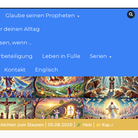
Glaube seinen Propheten
r deinen Alltag
esen, wenn …
beteiligung
Leben in Fülle
Serien
Kontakt
Englisch
6 |
Hiob |
Kap.40 – Hiob wird still vor Gott
DIE STILLE INT