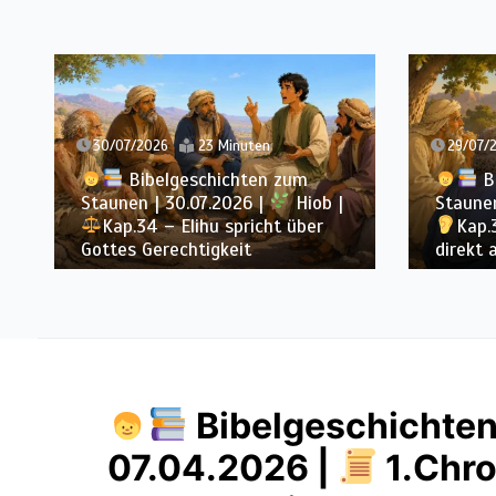
30/07/2026
23 Minuten
29/07/2026
Bibelgeschichten zum
Bibel
Staunen | 30.07.2026 |
Hiob |
Staunen | 2
Kap.34 – Elihu spricht über
Kap.33 – 
Gottes Gerechtigkeit
direkt an
Bibelgeschichten
07.04.2026 |
1.Chro