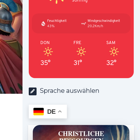
Feuchtigkeit
Windgeschwindigkeit
43%
20.2Km/h
DON
FRE
SAM
35°
31°
32°
Sprache auswählen
DE
CHRISTLICHE