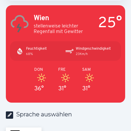
25°
Wien
stellenweise leichter
Regenfall mit Gewitter
Feuchtigkeit
Windgeschwindigkeit
68%
23Km/h
DON
FRE
SAM
36°
31°
31°
Sprache auswählen