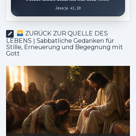
Jesaja 41,10
ZURÜCK ZUR QUELLE DES
LEBENS | Sabbatliche Gedanken für
Stille, Erneuerung und Begegnung mit
Gott
as