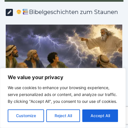
Bibelgeschichten zum Staunen
We value your privacy
We use cookies to enhance your browsing experience,
Bibelgeschichten zum Staunen | 03.08.2026 |
H
serve personalized ads or content, and analyze our traffic.
Hiob |
Kap.38 – Gott antwortet aus dem Sturm
D
By clicking "Accept All", you consent to our use of cookies.
C
F
P
W
T
R
M
T
T
V
o
a
i
h
u
e
e
e
w
i
Customize
Reject All
Accept All
p
c
n
a
m
d
s
l
i
b
r
T
y
e
t
t
b
d
s
e
t
e
e
L
b
e
s
l
i
e
g
t
r