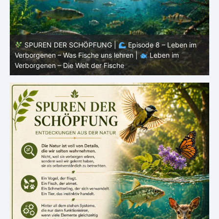
SPUREN DER SCHÖPFUNG |
Episode 8 – Leben im
Verborgenen – Was Fische uns lehren |
Leben im
V
Verborgenen – Die Welt der Fische
V