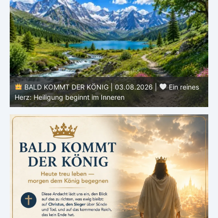
e
BALD KOMMT DER KÖNIG | 03.08.2026 |
Ein reines
Herz: Heiligung beginnt im Inneren
ä