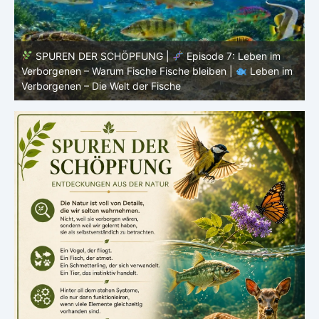
 SCHÖPFUNG |
Episode 7: Leben im
SPUREN DER SCHÖ
arum Fische Fische bleiben |
Leben im
Fortpflanzung im offe
e Welt der Fische
Leben im Verborgenen –