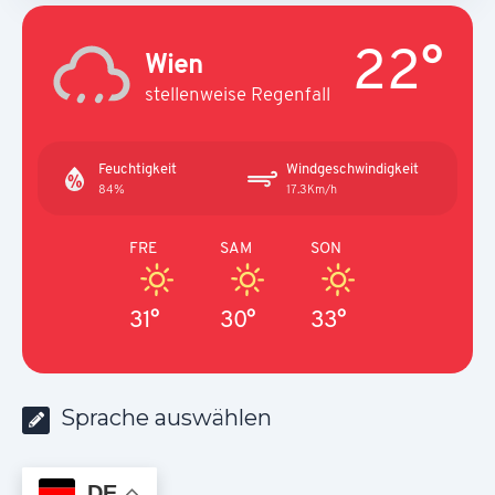
22°
Wien
stellenweise Regenfall
Feuchtigkeit
Windgeschwindigkeit
84%
17.3Km/h
FRE
SAM
SON
31°
30°
33°
Sprache auswählen
DE