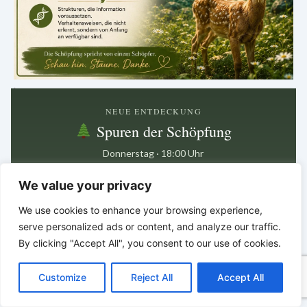
.
NEUE ENTDECKUNG
Spuren der Schöpfung
Donnerstag · 18:00 Uhr
Entdeckungen aus der Natur
We value your privacy
Nächster Beitrag in
We use cookies to enhance your browsing experience,
6 Tage · 12 Std · 33 Min
serve personalized ads or content, and analyze our traffic.
By clicking "Accept All", you consent to our use of cookies.
C
F
P
W
T
R
M
T
T
V
Zwischen den kleinen Details
o
a
i
h
u
e
e
e
w
i
Customize
Reject All
Accept All
p
c
n
a
m
d
s
l
i
b
r
liegt oft ein großer Hinweis.
T
y
e
t
t
b
d
s
e
t
e
*
*
*
e
L
b
e
s
l
i
e
g
t
r