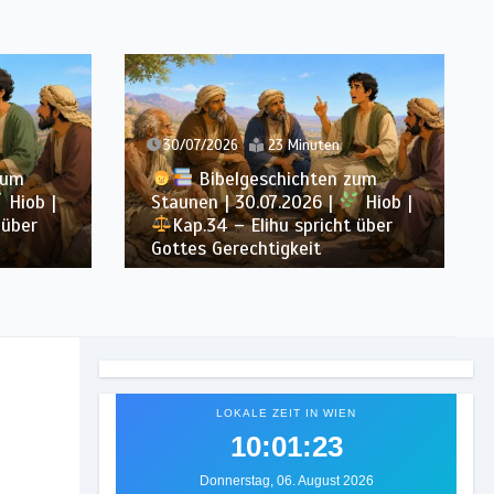
29/07/2026
23 Minuten
zum
Bibelgeschichten zum
Hiob |
Staunen | 29.07.2026 |
Hiob |
 über
Kap.33 – Elihu spricht Hiob
direkt an
LOKALE ZEIT IN WIEN
10:01:25
Donnerstag, 06. August 2026