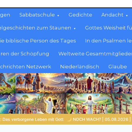
ngen
Sabbatschule
Gedichte
Andacht
elgeschichten zum Staunen
Gottes Weisheit fü
ie biblische Person des Tages
In den Psalmen l
ren der Schöpfung
Weltweite Gesamtmitglieder
achrichten Netzwerk
Niederländisch
Glaube
cen
en.
NOCH WACH? | 05.08.2026 |
Was schenkst du Jesus?
B