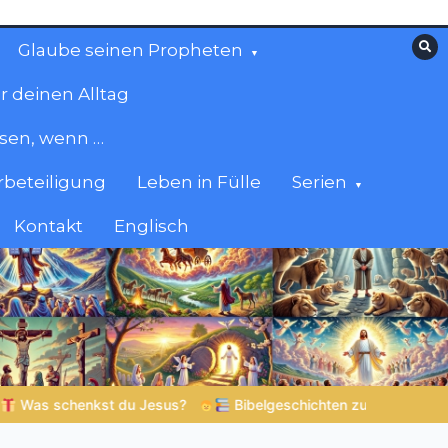
Glaube seinen Propheten
r deinen Alltag
esen, wenn …
beteiligung
Leben in Fülle
Serien
Kontakt
Englisch
ibelgeschichten zum Staunen | 05.08.2026 |
Hiob |
Kap.40 – H