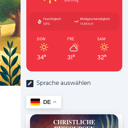
Feuchtigkeit
Windgeschwindigkeit
58%
14.8Km/h
DON
FRE
SAM
34°
31°
32°
Sprache auswählen
DE
CHRISTLICHE