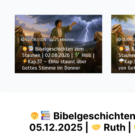
01/08/2026
30 Minuten
31/07/
Bibelgeschichten zum
B
Staunen | 01.08.2026 |
Hiob |
Staunen
Kap.36 – Elihu spricht weiter
Kap.
von Gottes Größe
Gott, 
Bibelgeschichten
05.12.2025 |
Ruth |