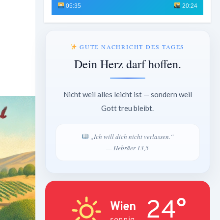
05:35
20:24
GUTE NACHRICHT DES TAGES
Dein Herz darf hoffen.
Nicht weil alles leicht ist — sondern weil
Gott treu bleibt.
„Ich will dich nicht verlassen.“
— Hebräer 13,5
24°
Wien
sonnig