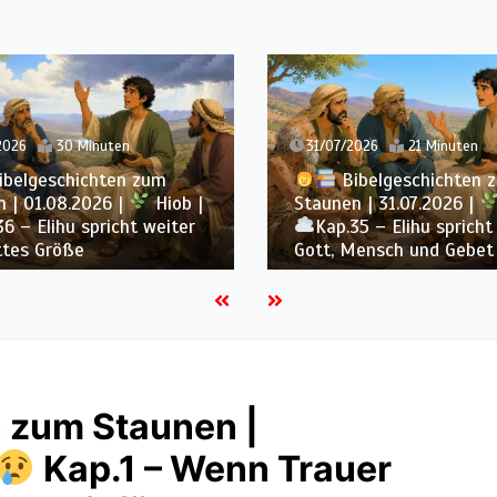
2026
21 Minuten
30/07/2026
23 Minuten
ibelgeschichten zum
Bibelgeschichten 
 | 31.07.2026 |
Hiob |
Staunen | 30.07.2026 |
35 – Elihu spricht über
Kap.34 – Elihu spricht
Mensch und Gebet
Gottes Gerechtigkeit
 zum Staunen |
Kap.1 – Wenn Trauer