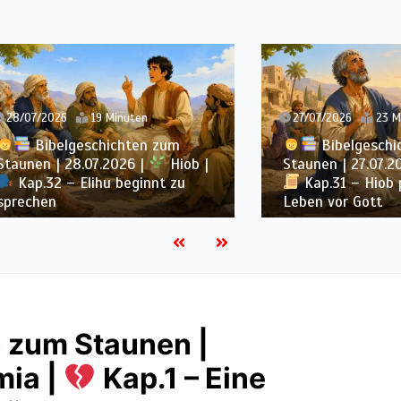
2026
19 Minuten
27/07/2026
23 Minuten
ibelgeschichten zum
Bibelgeschichten 
 | 28.07.2026 |
Hiob |
Staunen | 27.07.2026 |
32 – Elihu beginnt zu
Kap.31 – Hiob prüft s
en
Leben vor Gott
 zum Staunen |
ia |
Kap.1 – Eine