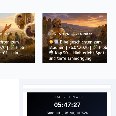
26/07/2026
21 Minuten
zum
Bibelgeschichten zum
Hiob |
Staunen | 26.07.2026 |
Hiob |
ein
Kap.30 – Hiob erlebt Spott
und tiefe Erniedrigung
LOKALE ZEIT IN WIEN
05:47:29
Donnerstag, 06. August 2026