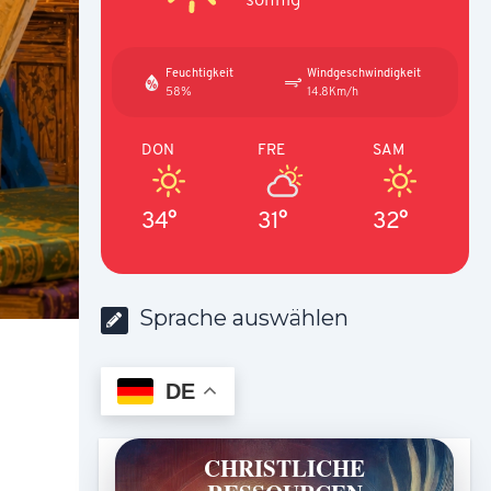
Feuchtigkeit
Windgeschwindigkeit
58%
14.8Km/h
DON
FRE
SAM
34°
31°
32°
Sprache auswählen
DE
CHRISTLICHE