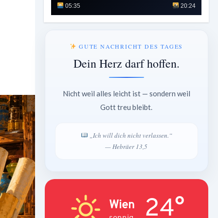
05:35
20:24
GUTE NACHRICHT DES TAGES
Dein Herz darf hoffen.
Nicht weil alles leicht ist — sondern weil
Gott treu bleibt.
„Ich will dich nicht verlassen.“
— Hebräer 13,5
24°
Wien
sonnig