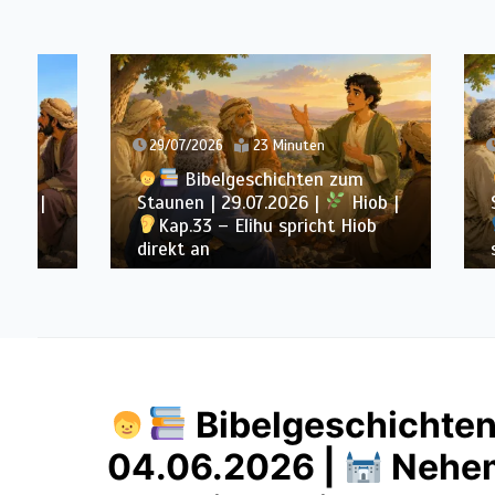
29/07/2026
23 Minuten
28/07/
Bibelgeschichten zum
B
Staunen | 29.07.2026 |
Hiob |
Staunen
Kap.33 – Elihu spricht Hiob
Kap.
direkt an
sprech
Bibelgeschichten
04.06.2026 |
Nehem