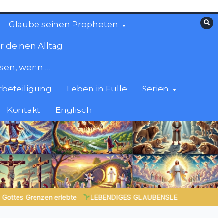
Glaube seinen Propheten
r deinen Alltag
esen, wenn …
beteiligung
Leben in Fülle
Serien
Kontakt
Englisch
EBEN |
Lektion 6.Geistliche Gaben |
6.4 Die Gabe der Zungen