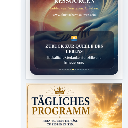
RESSOURCEN
Entdecken. Verstehen. Glauben.
www.christlicheressourcen.com
ZURÜCK ZUR QUELLE DES
LEBENS
Sabbatliche Gedanken für Stille und
Erneuerung.