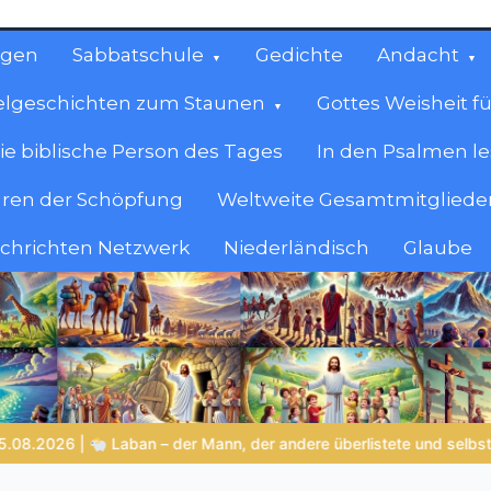
ngen
Sabbatschule
Gedichte
Andacht
elgeschichten zum Staunen
Gottes Weisheit fü
ie biblische Person des Tages
In den Psalmen l
ren der Schöpfung
Weltweite Gesamtmitglieder
achrichten Netzwerk
Niederländisch
Glaube
cen
en.
ete und selbst Gottes Grenzen erlebte
LEBENDIGES GLAUBENSL