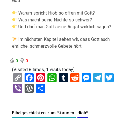
Gott.
Warum spricht Hiob so offen mit Gott?
Was macht seine Nächte so schwer?
Und darf man Gott seine Angst wirklich sagen?
Im nächsten Kapitel sehen wir, dass Gott auch
ehrliche, schmerzvolle Gebete hört.
0
0
(Visited 8 times, 1 visits today)
C
F
Pi
W
T
R
M
T
T
o
a
nt
h
u
e
es
el
wi
Vi
W
T
py
ce
er
at
m
d
se
e
tt
b
or
eil
Li
b
es
s
bl
di
n
gr
er
er
d
e
n
o
t
A
r
t
g
a
Bibelgeschichten zum Staunen
Hiob*
Pr
n
k
o
p
er
m
es