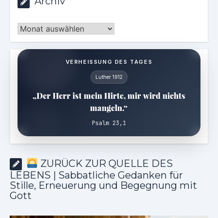
Archiv
Archiv
VERHEISSUNG DES TAGES
Luther 1912
„Der Herr ist mein Hirte, mir wird nichts
mangeln.“
Psalm 23,1
ZURÜCK ZUR QUELLE DES
LEBENS | Sabbatliche Gedanken für
Stille, Erneuerung und Begegnung mit
Gott