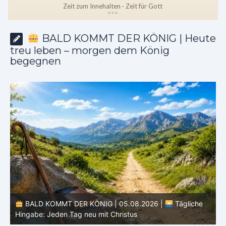
Zeit zum Innehalten · Zeit für Gott
*
*
*
BALD KOMMT DER KÖNIG | Heute
treu leben – morgen dem König
begegnen
BALD KOMMT DER KÖNIG | 05.08.2026 |
Tägliche
Hingabe: Jeden Tag neu mit Christus
L