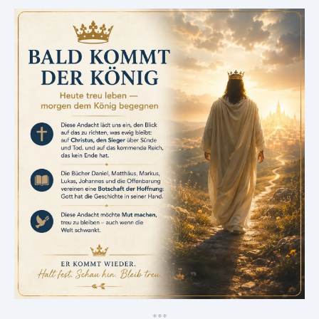
*
*
*