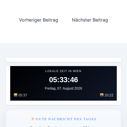
k
p
s
Vorheriger Beitrag
Nächster Beitrag
LOKALE ZEIT IN WIEN
05:33:48
Freitag, 07. August 2026
05:37
20:22
GUTE NACHRICHT DES TAGES