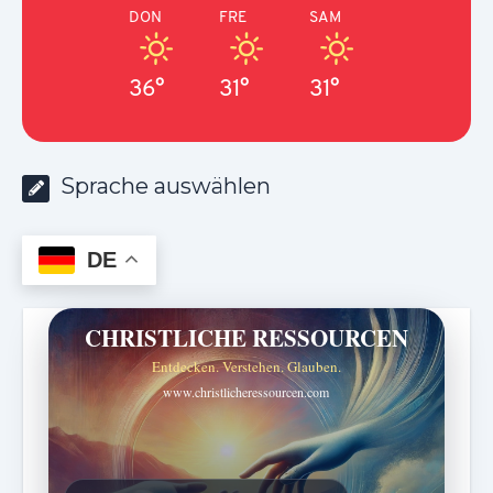
DON
FRE
SAM
36°
31°
31°
Sprache auswählen
DE
CHRISTLICHE RESSOURCEN
Entdecken. Verstehen. Glauben.
www.christlicheressourcen.com