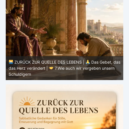
ZURÜCK ZUR QUELLE DES LEBENS |
Das Gebet, das
as
das Herz verändert |
7.Wie auch wir vergeben unsern
Schuldigern
d