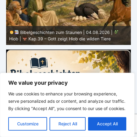
Bibelgeschichten zum Staunen | 04.08.2026 |
Hiob |
Kap.39 – Gott zeigt Hiob die wilden Tiere
H
We value your privacy
We use cookies to enhance your browsing experience,
serve personalized ads or content, and analyze our traffic.
By clicking "Accept All", you consent to our use of cookies.
C
F
P
W
T
R
M
T
T
V
o
a
i
h
u
e
e
e
w
i
Customize
Reject All
Accept All
p
c
n
a
m
d
s
l
i
b
r
T
y
e
t
t
b
d
s
e
t
e
e
L
b
e
s
l
i
e
g
t
r