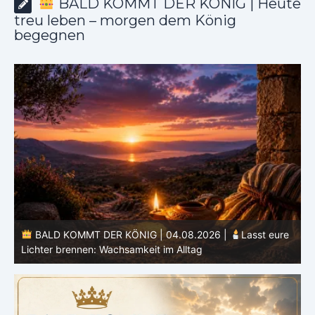
BALD KOMMT DER KÖNIG | Heute
treu leben – morgen dem König
begegnen
BALD KOMMT DER KÖNIG | 04.08.2026 |
Lasst eure
Lichter brennen: Wachsamkeit im Alltag
H