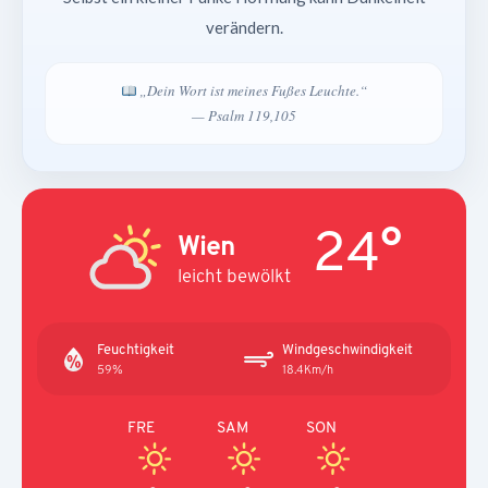
verändern.
„Dein Wort ist meines Fußes Leuchte.“
— Psalm 119,105
24°
Wien
leicht bewölkt
Feuchtigkeit
Windgeschwindigkeit
59%
18.4Km/h
FRE
SAM
SON