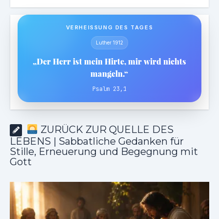
VERHEISSUNG DES TAGES
Luther 1912
„Der Herr ist mein Hirte, mir wird nichts
mangeln.“
Psalm 23,1
ZURÜCK ZUR QUELLE DES
LEBENS | Sabbatliche Gedanken für
Stille, Erneuerung und Begegnung mit
Gott