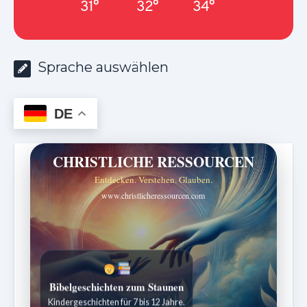
31°
32°
34°
Sprache auswählen
DE
CHRISTLICHE RESSOURCEN
Entdecken. Verstehen. Glauben.
www.christlicheressourcen.com
Bibelgeschichten zum Staunen
Kindergeschichten für 7 bis 12 Jahre.