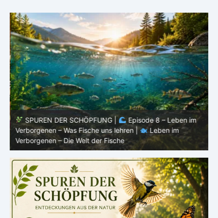
SPUREN DER SCHÖPFUNG |
Episode 8 – Leben im
Verborgenen – Was Fische uns lehren |
Leben im
V
Verborgenen – Die Welt der Fische
V