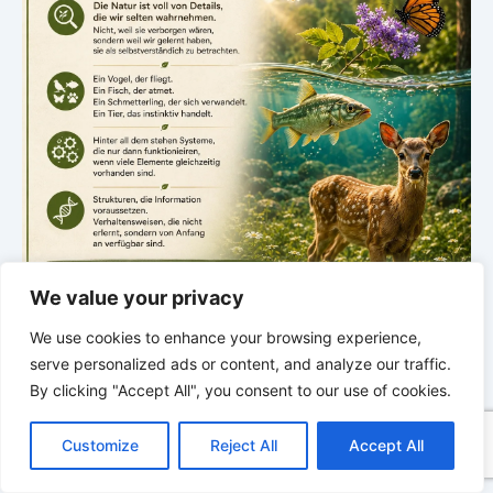
We value your privacy
.
We use cookies to enhance your browsing experience,
serve personalized ads or content, and analyze our traffic.
NEUE ENTDECKUNG
Spuren der Schöpfung
By clicking "Accept All", you consent to our use of cookies.
C
F
P
W
T
R
M
T
T
V
o
a
i
h
u
e
e
e
w
i
Donnerstag · 18:00 Uhr
Customize
Reject All
Accept All
p
c
n
a
m
d
s
l
i
b
r
T
Entdeckungen aus der Natur
y
e
t
t
b
d
s
e
t
e
e
L
b
e
s
l
i
e
g
t
r