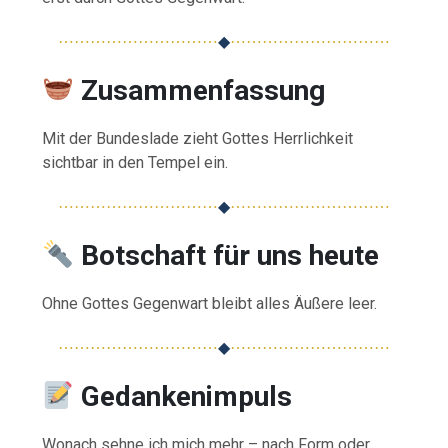
⋯⋯⋯⋯⋯⋯⋯⋯⋯⋯
◆
⋯⋯⋯⋯⋯⋯⋯⋯⋯⋯
Zusammenfassung
Mit der Bundeslade zieht Gottes Herrlichkeit
sichtbar in den Tempel ein.
⋯⋯⋯⋯⋯⋯⋯⋯⋯⋯
◆
⋯⋯⋯⋯⋯⋯⋯⋯⋯⋯
Botschaft für uns heute
Ohne Gottes Gegenwart bleibt alles Äußere leer.
⋯⋯⋯⋯⋯⋯⋯⋯⋯⋯
◆
⋯⋯⋯⋯⋯⋯⋯⋯⋯⋯
Gedankenimpuls
Wonach sehne ich mich mehr – nach Form oder