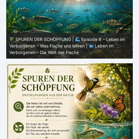
SPUREN DER SCHÖPFUNG |
Episode 8 – Leben im
Verborgenen – Was Fische uns lehren |
Leben im
V
Verborgenen – Die Welt der Fische
V