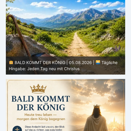
BALD KOMMT DER KÖNIG | 05.08.2026 |
Tägliche
Hingabe: Jeden Tag neu mit Christus
L