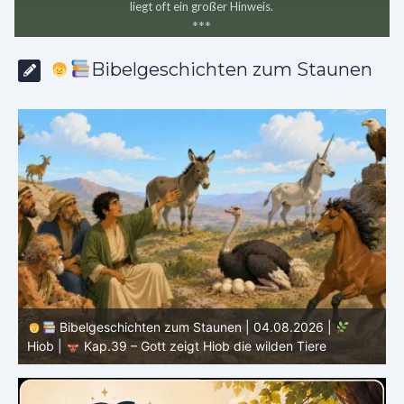
liegt oft ein großer Hinweis.
*
*
*
Bibelgeschichten zum Staunen
Bibelgeschichten zum Staunen | 04.08.2026 |
Hiob |
Kap.39 – Gott zeigt Hiob die wilden Tiere
H