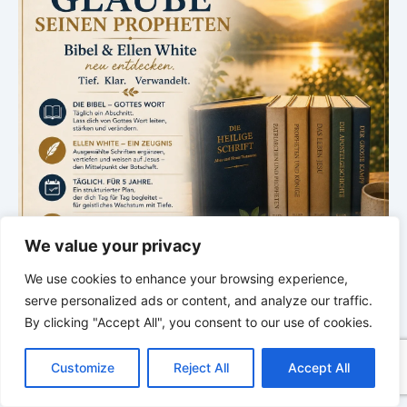
We value your privacy
We use cookies to enhance your browsing experience,
serve personalized ads or content, and analyze our traffic.
By clicking "Accept All", you consent to our use of cookies.
*
*
*
C
F
P
W
T
R
M
T
T
V
Sabbatschule – mit Pastor Mark
o
a
i
h
u
e
e
e
w
i
Customize
Reject All
Accept All
p
c
n
a
m
d
s
l
i
b
r
Finley
T
y
e
t
t
b
d
s
e
t
e
e
L
b
e
s
l
i
e
g
t
r