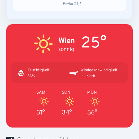
— Psalm 23,1
25°
Wien
sonnig
Feuchtigkeit
Windgeschwindigkeit
33%
14.4Km/h
SAM
SON
MON
31°
34°
36°