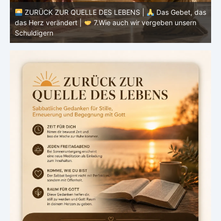
ZURÜCK ZUR QUELLE DES LEBENS |
Das Gebet, das
as
das Herz verändert |
7.Wie auch wir vergeben unsern
Schuldigern
d