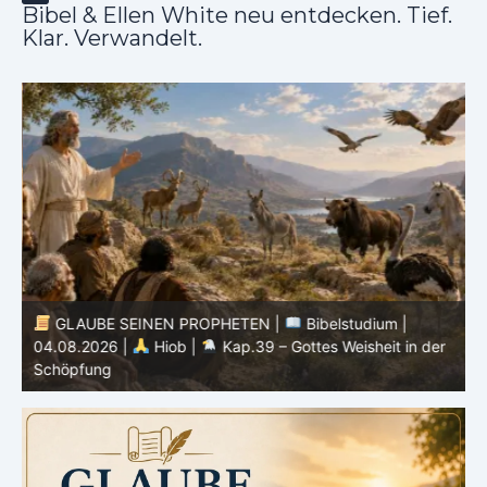
Bibel & Ellen White neu entdecken. Tief.
Klar. Verwandelt.
GLAUBE SEINEN PROPHETEN |
Bibelstudium |
04.08.2026 |
Hiob |
Kap.39 – Gottes Weisheit in der
0
Schöpfung
d