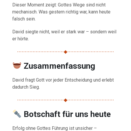
Dieser Moment zeigt: Gottes Wege sind nicht
mechanisch. Was gestern richtig war, kann heute
falsch sein.
David siegte nicht, weil er stark war – sondern weil
er hörte.
⋯⋯⋯⋯⋯⋯⋯⋯⋯⋯◆⋯⋯⋯⋯⋯⋯⋯⋯⋯⋯
Zusammenfassung
David fragt Gott vor jeder Entscheidung und erlebt
dadurch Sieg.
⋯⋯⋯⋯⋯⋯⋯⋯⋯⋯◆⋯⋯⋯⋯⋯⋯⋯⋯⋯⋯
Botschaft für uns heute
Erfolg ohne Gottes Führung ist unsicher –