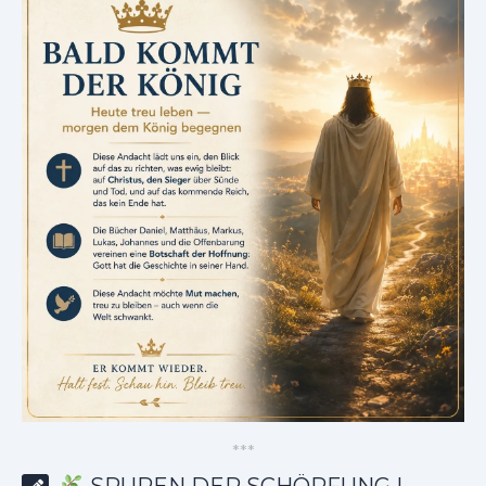
*
*
*
SPUREN DER SCHÖPFUNG |