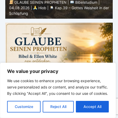
GLAUBE SEINEN PROPHETEN |
Bibelstudium |
04.08.2026 |
Hiob |
Kap.39 – Gottes Weisheit in der
0
Schöpfung
d
We value your privacy
We use cookies to enhance your browsing experience,
serve personalized ads or content, and analyze our traffic.
By clicking "Accept All", you consent to our use of cookies.
C
F
P
W
T
R
M
T
T
V
o
a
i
h
u
e
e
e
w
i
Customize
Reject All
Accept All
p
c
n
a
m
d
s
l
i
b
r
T
y
e
t
t
b
d
s
e
t
e
e
L
b
e
s
l
i
e
g
t
r