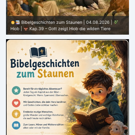
Bibelgeschichten zum Staunen | 04.08.2026 |
Hiob |
Kap.39 – Gott zeigt Hiob die wilden Tiere
H