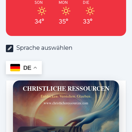
SON
MON
DIE
34°
35°
33°
Sprache auswählen
DE
CHRISTLICHE RESSOURCEN
Entdecken. Verstehen. Glauben.
www.christlicheressourcen.com