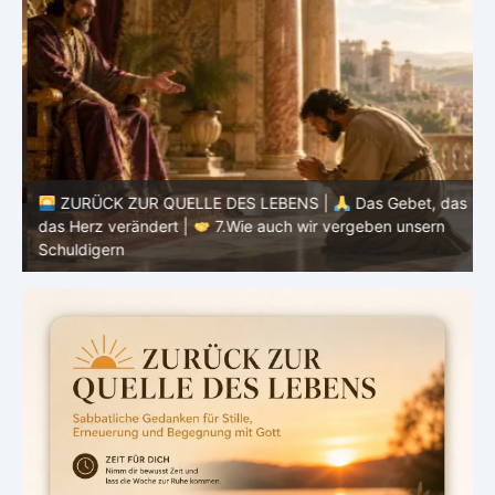
ZURÜCK ZUR QUELLE DES LEBENS |
Das Gebet, das
as
das Herz verändert |
7.Wie auch wir vergeben unsern
Schuldigern
d