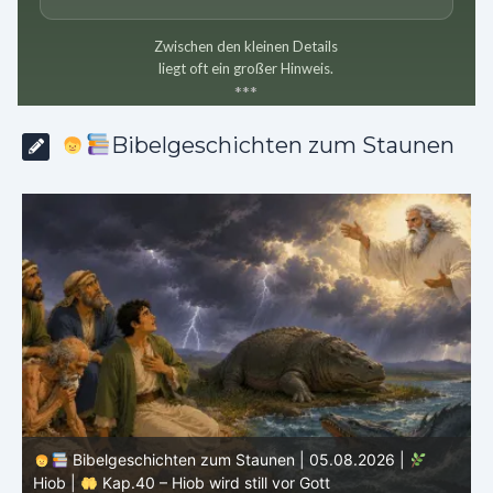
Zwischen den kleinen Details
liegt oft ein großer Hinweis.
*
*
*
Bibelgeschichten zum Staunen
Bibelgeschichten zum Staunen | 04.08.2026 |
Hiob |
Kap.39 – Gott zeigt Hiob die wilden Tiere
H