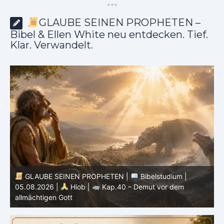
*
*
*
GLAUBE SEINEN PROPHETEN –
Bibel & Ellen White neu entdecken. Tief.
Klar. Verwandelt.
GLAUBE SEINEN PROPHETEN |
Bibelstudium |
04.08.2026 |
Hiob |
Kap.39 – Gottes Weisheit in der
0
Schöpfung
d