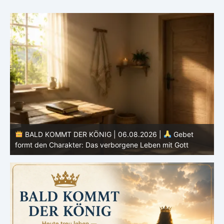
BALD KOMMT DER KÖNIG | 05.08.2026 |
Tägliche
Hingabe: Jeden Tag neu mit Christus
L