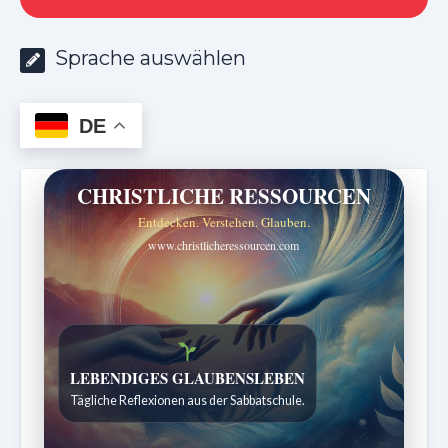
Sprache auswählen
DE
CHRISTLICHE RESSOURCEN
Entdecken. Verstehen. Glauben.
www.christlicheressourcen.com
Bibelgeschichten zum Staunen
LEBENDIGES GLAUBENSLEBEN
Kindergeschichten für 7 bis 12 Jahre.
Tägliche Reflexionen aus der Sabbatschule.