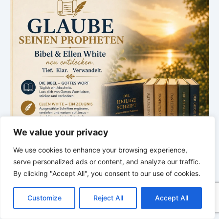
We value your privacy
We use cookies to enhance your browsing experience,
serve personalized ads or content, and analyze our traffic.
By clicking "Accept All", you consent to our use of cookies.
C
F
P
W
T
R
M
T
T
V
o
a
i
h
u
e
e
e
w
i
Customize
Reject All
Accept All
p
c
n
a
m
d
s
l
i
b
r
*
*
*
T
y
e
t
t
b
d
s
e
t
e
e
L
b
e
s
l
i
e
g
t
r