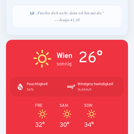
„Fürchte dich nicht, denn ich bin mit dir.“
— Jesaja 41,10
26°
Wien
sonnig
Feuchtigkeit
Windgeschwindigkeit
36%
16.6Km/h
FRE
SAM
SON
32°
30°
34°