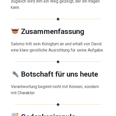
zugleich wird ihm ein Weg gezeigt, der ihn tragen
kann.
⋯⋯⋯⋯⋯⋯⋯⋯⋯⋯
◆
⋯⋯⋯⋯⋯⋯⋯⋯⋯⋯
Zusammenfassung
Salomo tritt sein Königtum an und erhält von David
eine klare geistliche Ausrichtung für seine Aufgabe.
⋯⋯⋯⋯⋯⋯⋯⋯⋯⋯
◆
⋯⋯⋯⋯⋯⋯⋯⋯⋯⋯
Botschaft für uns heute
Verantwortung beginnt nicht mit Können, sondern
mit Charakter.
⋯⋯⋯⋯⋯⋯⋯⋯⋯⋯
◆
⋯⋯⋯⋯⋯⋯⋯⋯⋯⋯