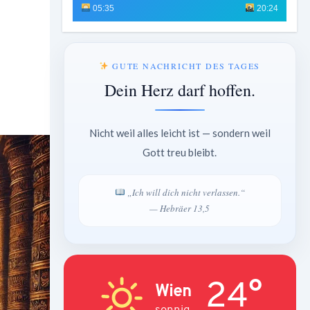
05:35
20:24
GUTE NACHRICHT DES TAGES
Dein Herz darf hoffen.
Nicht weil alles leicht ist — sondern weil
Gott treu bleibt.
„Ich will dich nicht verlassen.“
— Hebräer 13,5
24°
Wien
sonnig