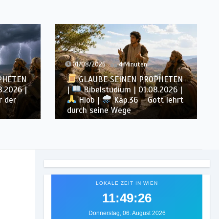
01/08/2026
4 Minuten
PHETEN
GLAUBE SEINEN PROPHETEN
8.2026 |
|
Bibelstudium | 01.08.2026 |
r der
Hiob |
Kap.36 – Gott lehrt
durch seine Wege
LOKALE ZEIT IN WIEN
11:49:28
Donnerstag, 06. August 2026