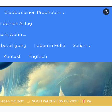
Glaube seinen Propheten
r deinen Alltag
esen, wenn …
beteiligung
Leben in Fülle
Serien
Kontakt
Englisch
| 05.08.2026 |
Was schenkst du Jesus?
Bibelgeschicht