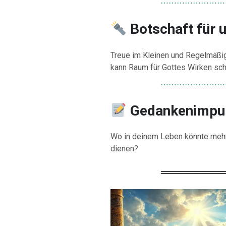
⋯⋯⋯⋯⋯⋯⋯⋯
Botschaft für 
Treue im Kleinen und Regelmäßig
kann Raum für Gottes Wirken sch
⋯⋯⋯⋯⋯⋯⋯⋯
Gedankenimpu
Wo in deinem Leben könnte mehr 
dienen?
════════