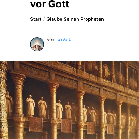
vor Gott
Start
Glaube Seinen Propheten
von
LuxVerbi