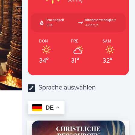
Feuchtigkeit
Windgeschwindigkeit
58%
14.8Km/h
DON
FRE
SAM
34°
31°
32°
Sprache auswählen
DE
CHRISTLICHE