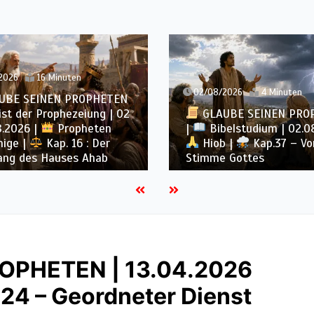
2026
16 Minuten
02/08/2026
4 Minuten
UBE SEINEN PROPHETEN
st der Prophezeiung | 02
GLAUBE SEINEN PRO
8.2026 |
Propheten
|
Bibelstudium | 02.0
nige |
Kap. 16 : Der
Hiob |
Kap.37 – Vo
ang des Hauses Ahab
Stimme Gottes
OPHETEN | 13.04.2026
24 – Geordneter Dienst