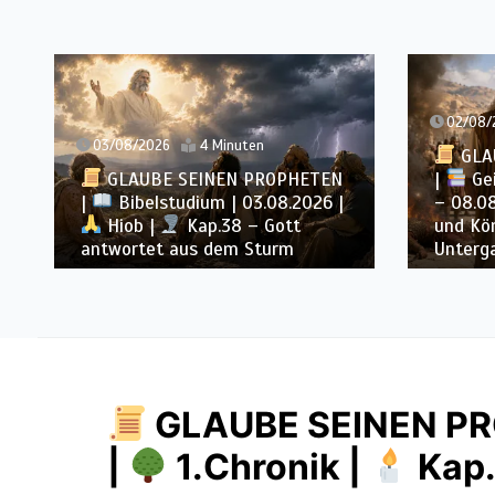
02/08/
03/08/2026
4 Minuten
GLA
GLAUBE SEINEN PROPHETEN
|
Gei
|
Bibelstudium | 03.08.2026 |
– 08.0
Hiob |
Kap.38 – Gott
und Kö
antwortet aus dem Sturm
Unterg
GLAUBE SEINEN PR
|
1.Chronik |
Kap.