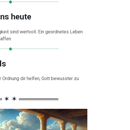
⋯⋯◆⋯⋯⋯⋯⋯⋯⋯⋯⋯⋯
uns heute
keit sind wertvoll. Ein geordnetes Leben
affen.
⋯⋯◆⋯⋯⋯⋯⋯⋯⋯⋯⋯⋯
ls
Ordnung dir helfen, Gott bewusster zu
 ✶ ✶ ════════