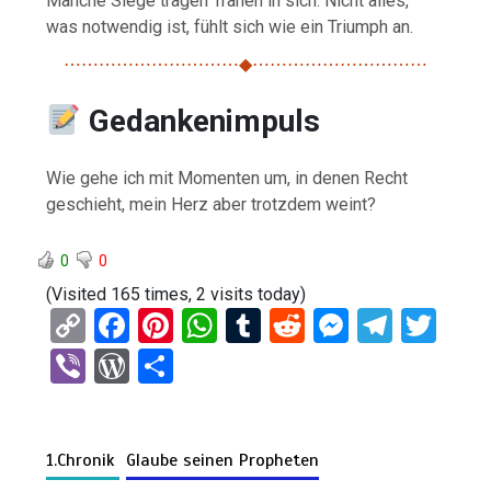
Manche Siege tragen Tränen in sich. Nicht alles,
was notwendig ist, fühlt sich wie ein Triumph an.
⋯⋯⋯⋯⋯⋯⋯⋯⋯⋯◆⋯⋯⋯⋯⋯⋯⋯⋯⋯⋯
Gedankenimpuls
Wie gehe ich mit Momenten um, in denen Recht
geschieht, mein Herz aber trotzdem weint?
0
0
(Visited 165 times, 2 visits today)
C
F
Pi
W
T
R
M
T
T
o
a
nt
h
u
e
es
el
wi
Vi
W
T
py
ce
er
at
m
d
se
e
tt
b
or
eil
Li
b
es
s
bl
di
n
gr
er
er
d
e
n
o
t
A
r
t
g
a
1.Chronik
Glaube seinen Propheten
Pr
n