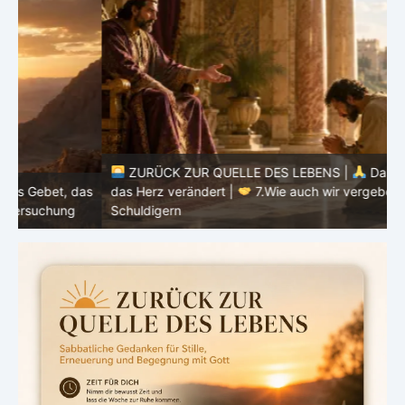
ZURÜCK ZUR QUELLE DES LEBENS |
Das Gebet, das
as
das Herz verändert |
7.Wie auch wir vergeben unsern
Schuldigern
d