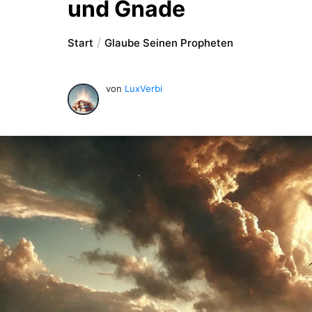
und Gnade
Start
Glaube Seinen Propheten
von
LuxVerbi