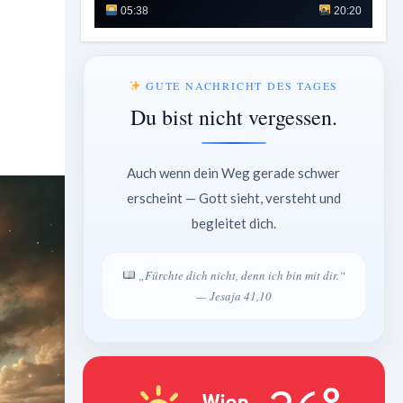
05:38
20:20
GUTE NACHRICHT DES TAGES
Du bist nicht vergessen.
Auch wenn dein Weg gerade schwer
erscheint — Gott sieht, versteht und
begleitet dich.
„Fürchte dich nicht, denn ich bin mit dir.“
— Jesaja 41,10
Wien