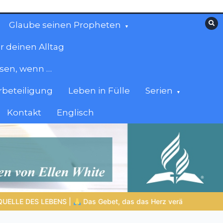
Glaube seinen Propheten
r deinen Alltag
esen, wenn …
beteiligung
Leben in Fülle
Serien
Kontakt
Englisch
Denn dein ist das Reich und die Kraft und die Herrlichkeit in Ewigkei