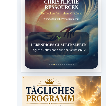
CHRISTLICHE
RESSOURCEN
Entdecken. Verstehen. Glauben.
www.christlicheressourcen.com
Bibelgeschichten zum Staunen
Kindergeschichten für 7 bis 12 Jahre.