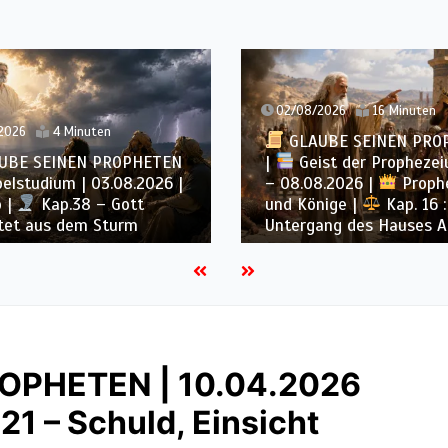
08/2026
16 Minuten
02/08/2026
4 Minute
LAUBE SEINEN PROPHETEN
eist der Prophezeiung | 02
GLAUBE SEINEN P
.08.2026 |
Propheten
|
Bibelstudium | 02
Könige |
Kap. 16 : Der
Hiob |
Kap.37 – 
rgang des Hauses Ahab
Stimme Gottes
OPHETEN | 10.04.2026
21 – Schuld, Einsicht