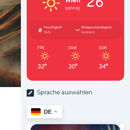
26°
sonnig
Feuchtigkeit
Windgeschwindigkeit
36%
16.6Km/h
FRE
SAM
SON
32°
30°
34°
Sprache auswählen
DE