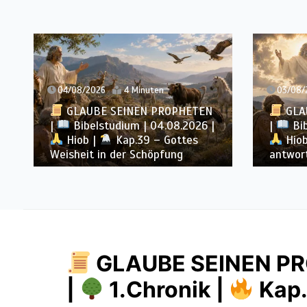
02/
03/08/2026
4 Minuten
G
N
GLAUBE SEINEN PROPHETEN
|
G
 |
|
Bibelstudium | 03.08.2026 |
– 08
Hiob |
Kap.38 – Gott
und 
antwortet aus dem Sturm
Unte
GLAUBE SEINEN PR
|
1.Chronik |
Kap.