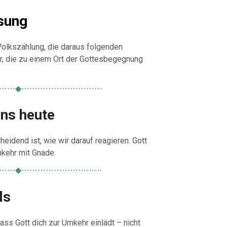
sung
Volkszählung, die daraus folgenden
 die zu einem Ort der Gottesbegegnung
⋯⋯◆⋯⋯⋯⋯⋯⋯⋯⋯⋯⋯
uns heute
heidend ist, wie wir darauf reagieren. Gott
kehr mit Gnade.
⋯⋯◆⋯⋯⋯⋯⋯⋯⋯⋯⋯⋯
ls
ss Gott dich zur Umkehr einlädt – nicht