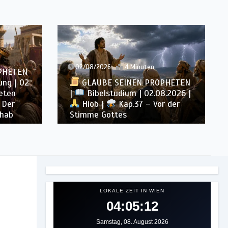
n
01/08/2026
4 Minuten
ROPHETEN
GLAUBE SEINEN PROPHETEN
.08.2026 |
|
Bibelstudium | 01.08.2026 |
Vor der
Hiob |
Kap.36 – Gott lehrt
durch seine Wege
LOKALE ZEIT IN WIEN
04:05:14
Samstag, 08. August 2026