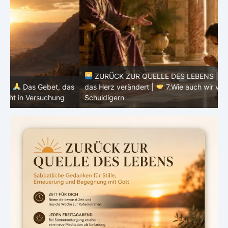
ZURÜCK ZUR QUELLE DES LEBENS |
Das Gebet, das
as
das Herz verändert |
7.Wie auch wir vergeben unsern
Schuldigern
d