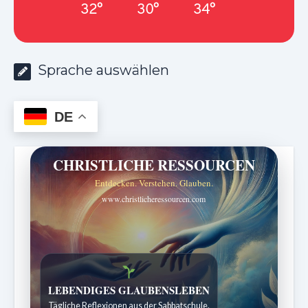
32°
30°
34°
Sprache auswählen
DE
CHRISTLICHE RESSOURCEN
Entdecken. Verstehen. Glauben.
www.christlicheressourcen.com
Bibelgeschichten zum Staunen
Kindergeschichten für 7 bis 12 Jahre.