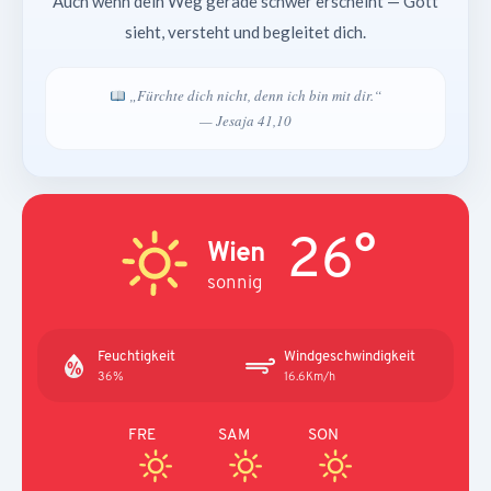
Auch wenn dein Weg gerade schwer erscheint — Gott
sieht, versteht und begleitet dich.
„Fürchte dich nicht, denn ich bin mit dir.“
— Jesaja 41,10
26°
Wien
sonnig
Feuchtigkeit
Windgeschwindigkeit
36%
16.6Km/h
FRE
SAM
SON