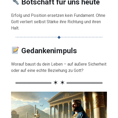
Botschaft für uns heute
Erfolg und Position ersetzen kein Fundament. Ohne
Gott verliert selbst Stärke ihre Richtung und ihren
Halt.
⋯⋯⋯⋯⋯⋯⋯⋯⋯⋯◆⋯⋯⋯⋯⋯⋯⋯⋯⋯⋯
Gedankenimpuls
Worauf baust du dein Leben – auf äußere Sicherheit
oder auf eine echte Beziehung zu Gott?
════════ ✶ ✶ ════════