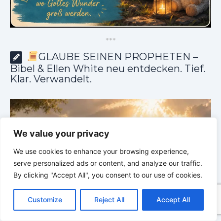
*
*
*
GLAUBE SEINEN PROPHETEN –
Bibel & Ellen White neu entdecken. Tief.
Klar. Verwandelt.
We value your privacy
We use cookies to enhance your browsing experience,
serve personalized ads or content, and analyze our traffic.
By clicking "Accept All", you consent to our use of cookies.
C
F
P
W
T
R
M
T
T
V
o
a
i
h
u
e
e
e
w
i
Customize
Reject All
Accept All
p
c
n
a
m
d
s
l
i
b
r
T
GLAUBE SEINEN PROPHETEN |
Bibelstudium |
y
e
t
t
b
d
s
e
t
e
e
L
b
e
s
l
i
e
g
t
r
04.08.2026 |
Hiob |
Kap.39 – Gottes Weisheit in der
0