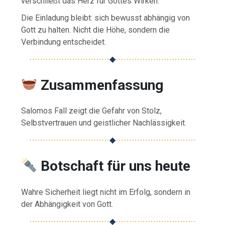
verschließt das Herz für Gottes Wirken.
Die Einladung bleibt: sich bewusst abhängig von
Gott zu halten. Nicht die Höhe, sondern die
Verbindung entscheidet.
⋯⋯⋯⋯⋯⋯⋯⋯⋯⋯
◆
⋯⋯⋯⋯⋯⋯⋯⋯⋯⋯
Zusammenfassung
Salomos Fall zeigt die Gefahr von Stolz,
Selbstvertrauen und geistlicher Nachlässigkeit.
⋯⋯⋯⋯⋯⋯⋯⋯⋯⋯
◆
⋯⋯⋯⋯⋯⋯⋯⋯⋯⋯
Botschaft für uns heute
Wahre Sicherheit liegt nicht im Erfolg, sondern in
der Abhängigkeit von Gott.
⋯⋯⋯⋯⋯⋯⋯⋯⋯⋯
◆
⋯⋯⋯⋯⋯⋯⋯⋯⋯⋯