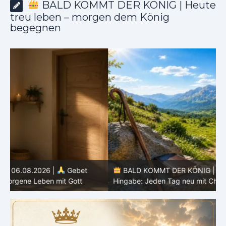
BALD KOMMT DER KÖNIG | Heute
treu leben – morgen dem König
begegnen
BALD KOMMT DER KÖNIG | 05.08.2026 |
Tägliche
Hingabe: Jeden Tag neu mit Christus
L