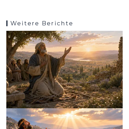
k
o
p
er
m
es
k
p
s
Weitere Berichte