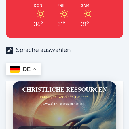
DON
FRE
SAM
36°
31°
31°
Sprache auswählen
DE
CHRISTLICHE RESSOURCEN
Entdecken. Verstehen. Glauben.
www.christlicheressourcen.com