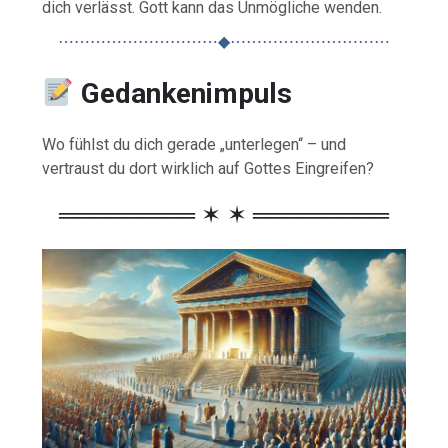
dich verlässt. Gott kann das Unmögliche wenden.
⋯⋯⋯⋯⋯⋯⋯⋯⋯⋯◆⋯⋯⋯⋯⋯⋯⋯⋯⋯⋯
Gedankenimpuls
Wo fühlst du dich gerade „unterlegen“ – und
vertraust du dort wirklich auf Gottes Eingreifen?
════════ ✶ ✶ ════════