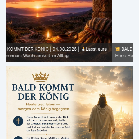
e
BALD KOMMT DER KÖNIG | 03.08.2026 |
Ein reines
Herz: Heiligung beginnt im Inneren
ä