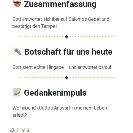
Zusammenfassung
Gott antwortet sichtbar auf Salomos Gebet und
bestätigt den Tempel.
⋯⋯⋯⋯⋯⋯⋯⋯⋯⋯
◆
⋯⋯⋯⋯⋯⋯⋯⋯⋯⋯
Botschaft für uns heute
Gott sieht echte Hingabe – und antwortet darauf.
⋯⋯⋯⋯⋯⋯⋯⋯⋯⋯
◆
⋯⋯⋯⋯⋯⋯⋯⋯⋯⋯
Gedankenimpuls
Wo habe ich Gottes Antwort in meinem Leben
erlebt?
0
0