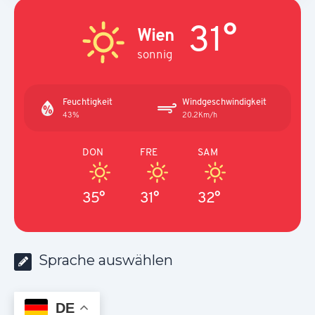
31°
Wien
sonnig
Feuchtigkeit
Windgeschwindigkeit
43%
20.2Km/h
DON
FRE
SAM
35°
31°
32°
Sprache auswählen
DE