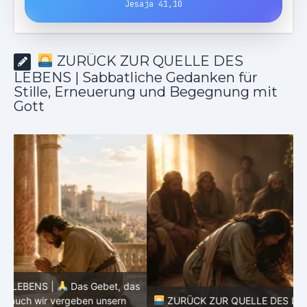
Jesaja 41,10
ZURÜCK ZUR QUELLE DES
LEBENS | Sabbatliche Gedanken für
Stille, Erneuerung und Begegnung mit
Gott
as
ZURÜCK ZUR QUELLE DES LEBENS |
Das Gebet, das
d