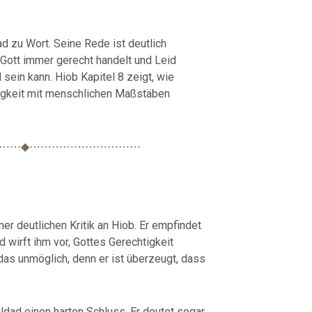
ad zu Wort. Seine Rede ist deutlich
s Gott immer gerecht handelt und Leid
 sein kann. Hiob Kapitel 8 zeigt, wie
htigkeit mit menschlichen Maßstäben
⋯⋯◆⋯⋯⋯⋯⋯⋯⋯⋯⋯⋯
er deutlichen Kritik an Hiob. Er empfindet
 wirft ihm vor, Gottes Gerechtigkeit
t das unmöglich, denn er ist überzeugt, dass
ldad einen harten Schluss. Er deutet sogar