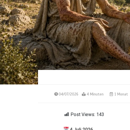
04/07/2026
4 Minuten
1 Monat
Post Views:
143
4
Juli 2026