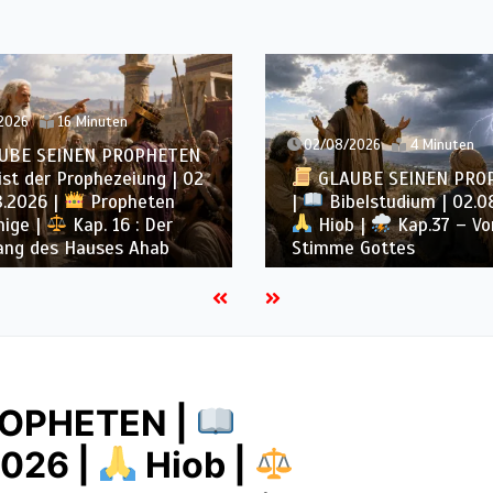
/08/2026
4 Minuten
01/08/2026
4 Minut
GLAUBE SEINEN PROPHETEN
GLAUBE SEINEN 
Bibelstudium | 02.08.2026 |
|
Bibelstudium | 0
Hiob |
Kap.37 – Vor der
Hiob |
Kap.36 –
mme Gottes
durch seine Wege
ROPHETEN |
2026 |
Hiob |