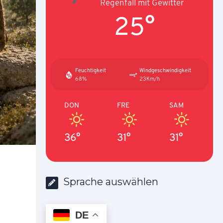
Regenfall mit Gewitter
25°
Feuchtigkeit
Windgeschwindigkeit
68%
23Km/h
DON
FRE
SAM
36°
31°
31°
Sprache auswählen
DE