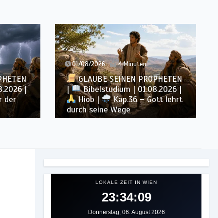
en
31/07/2026
4 Minuten
PROPHETEN
GLAUBE SEINEN PROPHETEN
1.08.2026 |
|
Bibelstudium | 31.07.2026 |
 Gott lehrt
Hiob |
Kap.35 – Gott steht
über unserem Verstehen
LOKALE ZEIT IN WIEN
23:34:11
Donnerstag, 06. August 2026