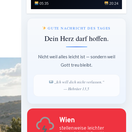
05:35
20:24
GUTE NACHRICHT DES TAGES
Dein Herz darf hoffen.
Nicht weil alles leicht ist — sondern weil
Gott treu bleibt.
„Ich will dich nicht verlassen.“
— Hebräer 13,5
Wien
stellenweise leichter