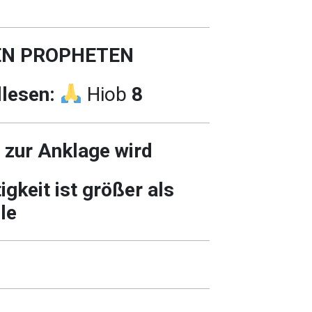
EN PROPHETEN
llesen:
Hiob
8
 zur Anklage wird
gkeit ist größer als
le