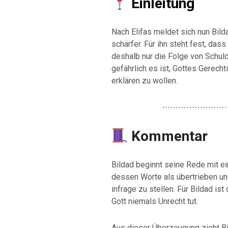
Einleitung
Nach Elifas meldet sich nun Bild
schärfer. Für ihn steht fest, das
deshalb nur die Folge von Schuld
gefährlich es ist, Gottes Gerec
erklären zu wollen.
⋯⋯⋯⋯⋯⋯⋯⋯
Kommentar
Bildad beginnt seine Rede mit ein
dessen Worte als übertrieben und
infrage zu stellen. Für Bildad is
Gott niemals Unrecht tut.
Aus dieser Überzeugung zieht Bi