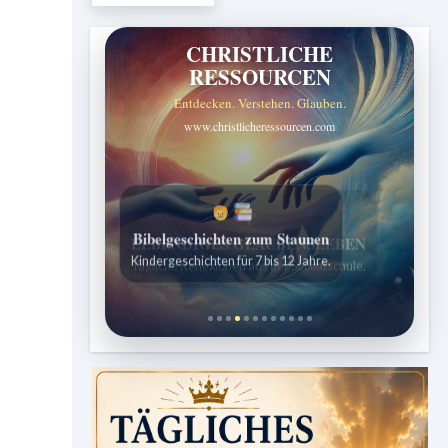
CHRISTLICHE
RESSOURCEN
Entdecken. Verstehen. Glauben.
www.christlicheressourcen.com
Bibelgeschichten zum Staunen
Kindergeschichten für 7 bis 12 Jahre.