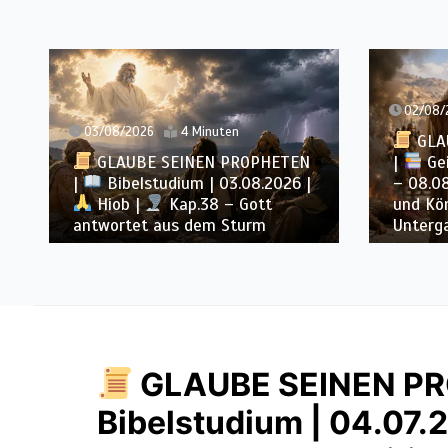
02/08/2026
16 Minuten
02
GLAUBE SEINEN PROPHETEN
EN
|
Geist der Prophezeiung | 02
6 |
– 08.08.2026 |
Propheten
|
und Könige |
Kap. 16 : Der
Untergang des Hauses Ahab
Sti
GLAUBE SEINEN P
Bibelstudium | 04.07.