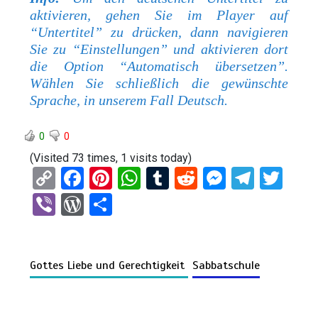
aktivieren, gehen Sie im Player auf
“Untertitel” zu drücken, dann navigieren
Sie zu “Einstellungen” und aktivieren dort
die Option “Automatisch übersetzen”.
Wählen Sie schließlich die gewünschte
Sprache, in unserem Fall Deutsch.
0
0
(Visited 73 times, 1 visits today)
C
F
Pi
W
T
R
M
T
T
o
a
nt
h
u
e
es
el
wi
Vi
W
T
py
ce
er
at
m
d
se
e
tt
b
or
eil
Li
b
es
s
bl
di
n
gr
er
er
d
e
n
o
t
A
r
t
g
a
Gottes Liebe und Gerechtigkeit
Sabbatschule
Pr
n
k
o
p
er
m
es
k
p
s