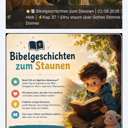
Bibelgeschichten zum Staunen | 02.08.2026 |
Hiob |
Kap.37 – Elihu staunt über Gottes Stimme im
Donner
H