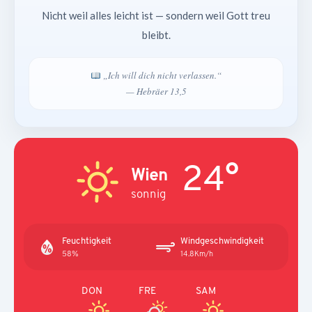
Nicht weil alles leicht ist — sondern weil Gott treu
bleibt.
„Ich will dich nicht verlassen.“
— Hebräer 13,5
24°
Wien
sonnig
Feuchtigkeit
Windgeschwindigkeit
58%
14.8Km/h
DON
FRE
SAM