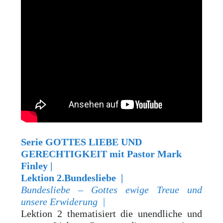
Serie GOTTES LIEBE UND
GERECHTIGKEIT mit Pastor Mark
Finley |
Lektion
2.Bundesliebe
|
Bundesliebe – Gottes ewige Treue und
unsere Erwiderung |
Lektion 2 thematisiert die unendliche und