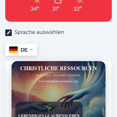
34°
31°
32°
Sprache auswählen
DE
CHRISTLICHE RESSOURCEN
Entdecken. Verstehen. Glauben.
www.christlicheressourcen.com
Bibelgeschichten zum Staunen