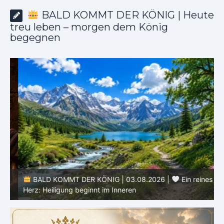
BALD KOMMT DER KÖNIG | Heute
treu leben – morgen dem König
begegnen
e
BALD KOMMT DER KÖNIG | 03.08.2026 |
Ein reines
Herz: Heiligung beginnt im Inneren
ä