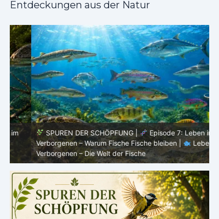
Entdeckungen aus der Natur
SPUREN DER SCHÖPFUNG |
Episode 7: Leben im
Verborgenen – Warum Fische Fische bleiben |
Leben im
F
Verborgenen – Die Welt der Fische
L