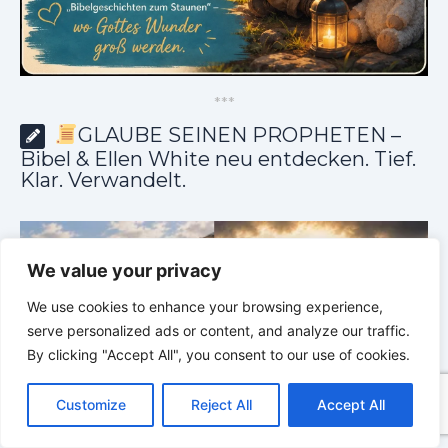
*
*
*
GLAUBE SEINEN PROPHETEN –
Bibel & Ellen White neu entdecken. Tief.
Klar. Verwandelt.
We value your privacy
We use cookies to enhance your browsing experience,
serve personalized ads or content, and analyze our traffic.
By clicking "Accept All", you consent to our use of cookies.
C
F
P
W
T
R
M
T
T
V
o
a
i
h
u
e
e
e
w
i
Customize
Reject All
Accept All
p
c
n
a
m
d
s
l
i
b
r
T
y
e
t
t
b
d
s
e
t
e
e
L
b
e
s
l
i
e
g
t
r
GLAUBE SEINEN PROPHETEN |
Bibelstudium |