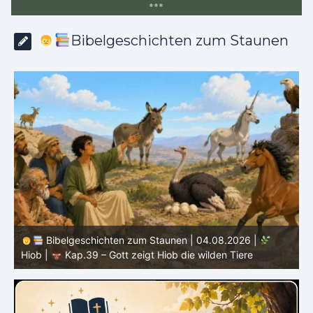
*
*
*
Bibelgeschichten zum Staunen
Bibelgeschichten zum Staunen | 03.08.2026 |
H
Hiob |
Kap.38 – Gott antwortet aus dem Sturm
D