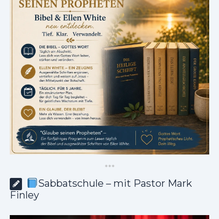
*
*
*
Sabbatschule – mit Pastor Mark
Finley