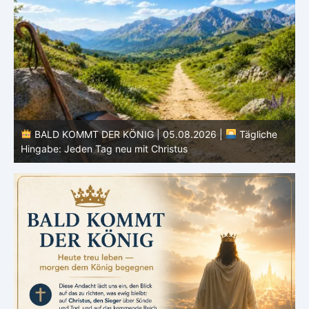
BALD KOMMT DER KÖNIG | 04.08.2026 |
Lasst eure
Lichter brennen: Wachsamkeit im Alltag
H