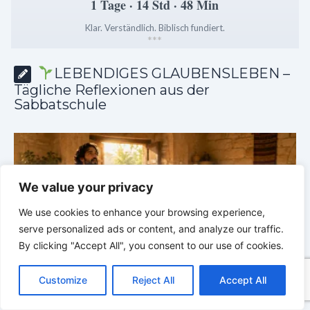
1 Tage · 14 Std · 48 Min
Klar. Verständlich. Biblisch fundiert.
*
*
*
LEBENDIGES GLAUBENSLEBEN –
Tägliche Reflexionen aus der
Sabbatschule
We value your privacy
We use cookies to enhance your browsing experience,
serve personalized ads or content, and analyze our traffic.
By clicking "Accept All", you consent to our use of cookies.
C
F
P
W
T
R
M
T
T
V
o
a
i
h
u
e
e
e
w
i
Customize
Reject All
Accept All
p
c
n
a
m
d
s
l
i
b
r
he
LEBENDIGES GLAUBENSLEBEN |
Lektion 6.Geistliche
T
y
e
t
t
b
d
s
e
t
e
e
Gaben |
6.3 Der bessere Weg |
DIE
G
L
b
e
s
l
i
e
g
t
r