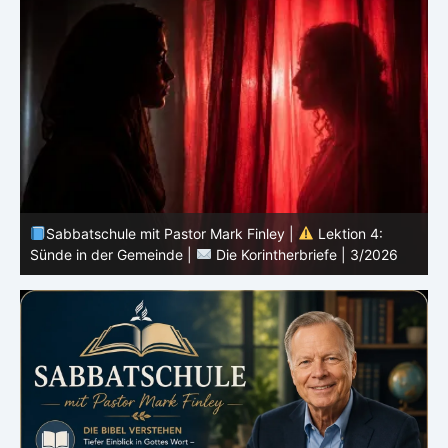
Sabbatschule mit Pastor Mark Finley |
Lektion 3:
Einheit in Christus |
Die Korintherbriefe | 3/2026
B