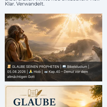
Klar. Verwandelt.
GLAUBE SEINEN PROPHETEN |
Bibelstudium |
04.08.2026 |
Hiob |
Kap.39 – Gottes Weisheit in der
0
Schöpfung
d