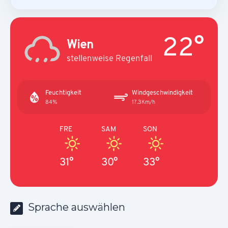
22°
Wien
stellenweise Regenfall
Feuchtigkeit
Windgeschwindigkeit
84%
17.3Km/h
FRE
SAM
SON
31°
30°
33°
Sprache auswählen