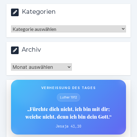
Kategorien
Kategorien
Archiv
Archiv
VERHEISSUNG DES TAGES
Luther 1912
„Fürchte dich nicht, ich bin mit dir;
weiche nicht, denn ich bin dein Gott.“
Jesaja 41,10