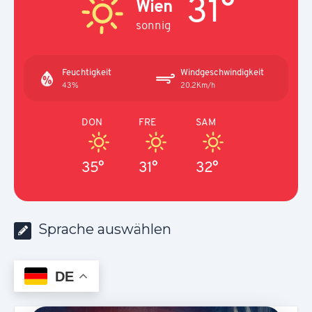
31°
Wien
sonnig
Feuchtigkeit
Windgeschwindigkeit
43%
20.2Km/h
DON
FRE
SAM
35°
31°
32°
Sprache auswählen
DE