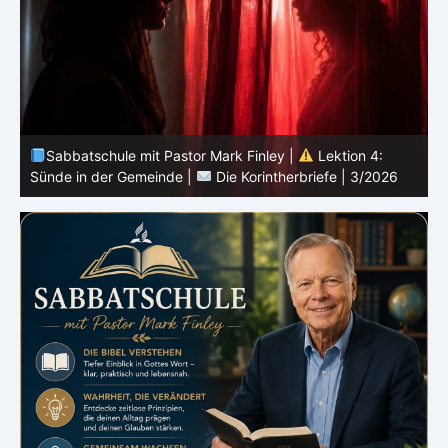
Sabbatschule mit Pastor Mark Finley |
Lektion 3:
Einheit in Christus |
Die Korintherbriefe | 3/2026
B