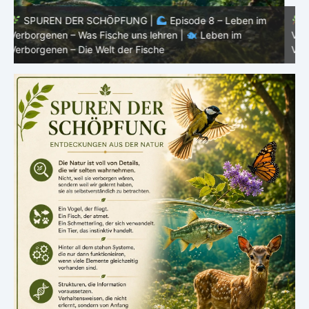
SPUREN DER SCHÖPFUNG |
Episode 7: Leben im
Verborgenen – Warum Fische Fische bleiben |
Leben im
F
Verborgenen – Die Welt der Fische
L