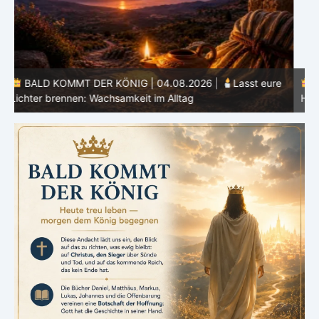
e
BALD KOMMT DER KÖNIG | 03.08.2026 |
Ein reines
Herz: Heiligung beginnt im Inneren
ä