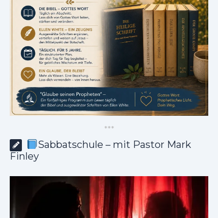
*
*
*
Sabbatschule – mit Pastor Mark
Finley