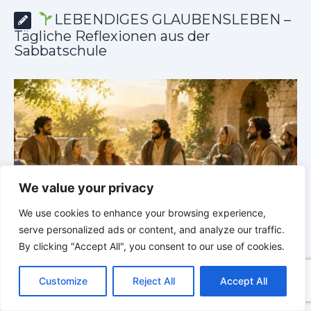
LEBENDIGES GLAUBENSLEBEN –
Tägliche Reflexionen aus der
Sabbatschule
We value your privacy
We use cookies to enhance your browsing experience,
serve personalized ads or content, and analyze our traffic.
he
LEBENDIGES GLAUBENSLEBEN |
Lektion 6.Geistliche
By clicking "Accept All", you consent to our use of cookies.
Gaben |
6.2 Einheit durch Vielfalt |
DIE
G
C
F
P
W
T
R
M
T
T
V
KORINTHERBRIEFE
K
o
a
i
h
u
e
e
e
w
i
Customize
Reject All
Accept All
p
c
n
a
m
d
s
l
i
b
r
T
y
e
t
t
b
d
s
e
t
e
e
L
b
e
s
l
i
e
g
t
r