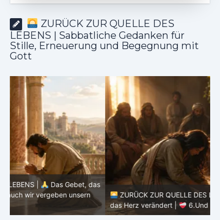
ZURÜCK ZUR QUELLE DES
LEBENS | Sabbatliche Gedanken für
Stille, Erneuerung und Begegnung mit
Gott
as
ZURÜCK ZUR QUELLE DES LEBENS |
Das Gebet, das
d
das Herz verändert |
6.Und vergib uns unsere Schuld
h