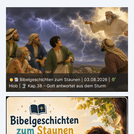
Bibelgeschichten zum Staunen | 02.08.2026 |
Hiob |
Kap.37 – Elihu staunt über Gottes Stimme im
Donner
H