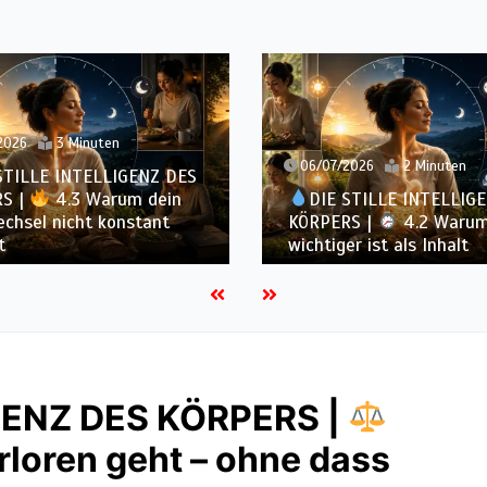
2026
3 Minuten
06/07/2026
2 Minuten
STILLE INTELLIGENZ DES
S |
4.3 Warum dein
DIE STILLE INTELLIG
chsel nicht konstant
KÖRPERS |
4.2 Warum
t
wichtiger ist als Inhalt
IGENZ DES KÖRPERS |
loren geht – ohne dass