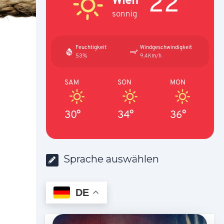
22°
sonnig
Feuchtigkeit
Windgeschwindigkeit
53%
9.4Km/h
SAM
SON
MON
30°
34°
36°
Sprache auswählen
DE