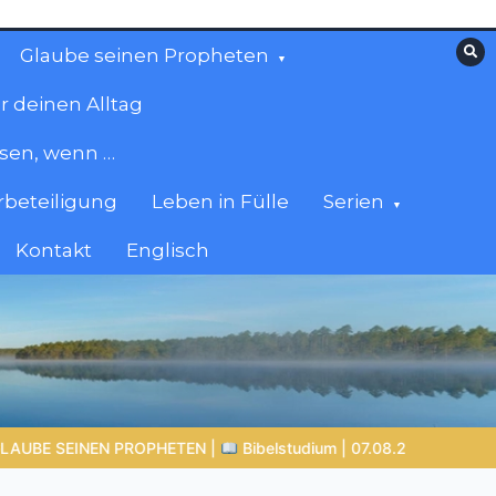
Glaube seinen Propheten
r deinen Alltag
esen, wenn …
beteiligung
Leben in Fülle
Serien
Kontakt
Englisch
dium | 07.08.2026 |
Hiob |
Kap.42 – Das Ende der Prüfung