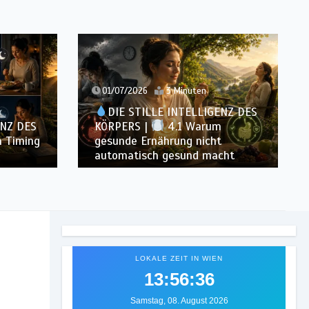
01/07/2026
3 Minuten
DIE STILLE INTELLIGENZ DES
ENZ DES
KÖRPERS |
4.1 Warum
 Timing
gesunde Ernährung nicht
automatisch gesund macht
LOKALE ZEIT IN WIEN
13:56:37
Samstag, 08. August 2026