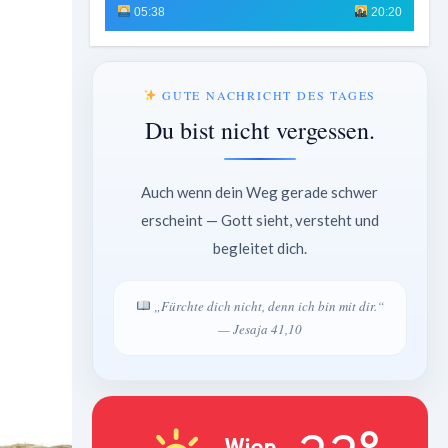
05:38
20:20
GUTE NACHRICHT DES TAGES
Du bist nicht vergessen.
Auch wenn dein Weg gerade schwer
erscheint — Gott sieht, versteht und
begleitet dich.
„Fürchte dich nicht, denn ich bin mit dir.“
— Jesaja 41,10
Wien