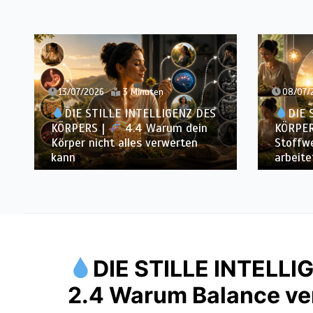
13/07/2026
3 Minuten
08/07/
DIE STILLE INTELLIGENZ DES
DIE 
KÖRPERS |
4.4 Warum dein
KÖRPER
Körper nicht alles verwerten
Stoffwe
kann
arbeite
DIE STILLE INTELL
2.4 Warum Balance ver