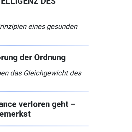
TELLIGENZ DES
rinzipien eines gesunden
örung der Ordnung
gen das Gleichgewicht des
nce verloren geht –
bemerkst