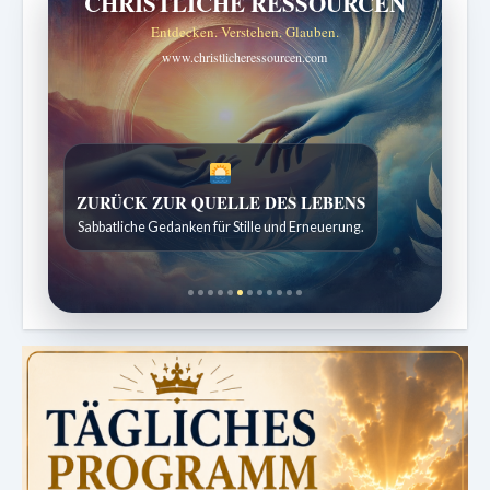
CHRISTLICHE RESSOURCEN
Entdecken. Verstehen. Glauben.
www.christlicheressourcen.com
ZURÜCK ZUR QUELLE DES LEBENS
SPUREN DER SCHÖPFUNG
Sabbatliche Gedanken für Stille und Erneuerung.
Entdeckungen aus der Natur.