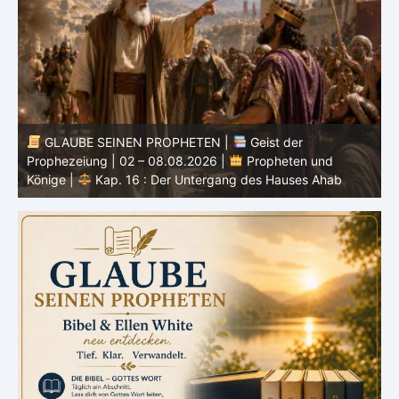
GLAUBE SEINEN PROPHETEN |
Bibelstudium |
0
02.08.2026 |
Hiob |
Kap.37 – Vor der Stimme Gottes
W