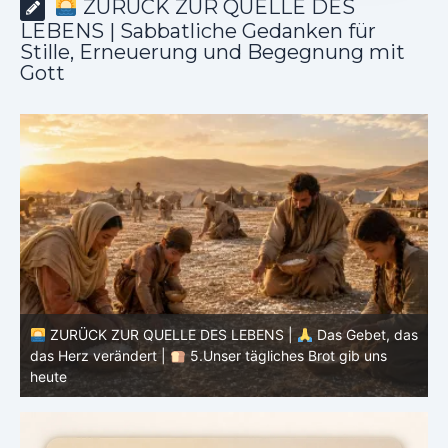
ZURÜCK ZUR QUELLE DES
LEBENS | Sabbatliche Gedanken für
Stille, Erneuerung und Begegnung mit
Gott
as
ZURÜCK ZUR QUELLE DES LEBENS |
Das Gebet, das
das Herz verändert |
4.Dein Wille geschehe
d