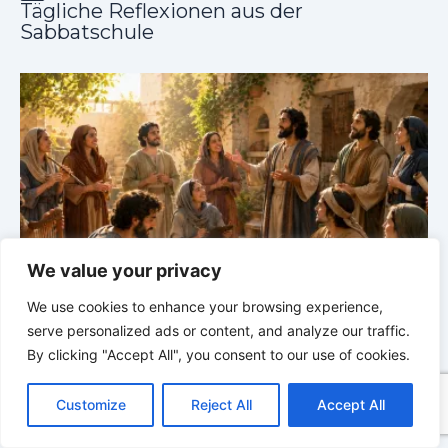
Tägliche Reflexionen aus der
Sabbatschule
We value your privacy
he
LEBENDIGES GLAUBENSLEBEN |
Lektion 5.Gott alle
We use cookies to enhance your browsing experience,
Ehre |
5.6 Zusammenfassung |
DIE
E
serve personalized ads or content, and analyze our traffic.
KORINTHERBRIEFE
K
By clicking "Accept All", you consent to our use of cookies.
C
F
P
W
T
R
M
T
T
V
o
a
i
h
u
e
e
e
w
i
Customize
Reject All
Accept All
p
c
n
a
m
d
s
l
i
b
r
T
y
e
t
t
b
d
s
e
t
e
e
L
b
e
s
l
i
e
g
t
r