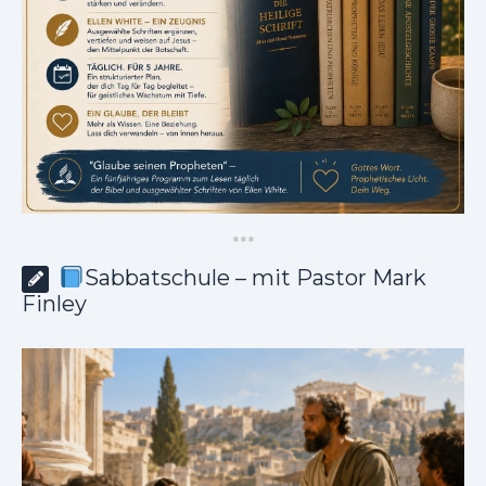
*
*
*
Sabbatschule – mit Pastor Mark
Finley