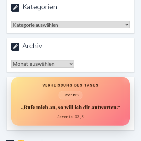
Kategorien
Kategorien
Archiv
Archiv
VERHEISSUNG DES TAGES
Luther 1912
„Rufe mich an, so will ich dir antworten.“
Jeremia 33,3