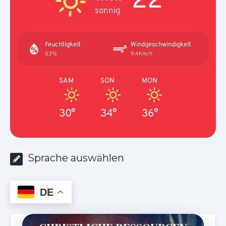
sonnig
Feuchtigkeit
Windgeschwindigkeit
53%
9.4Km/h
SAM
SON
MON
30°
34°
36°
Sprache auswählen
DE