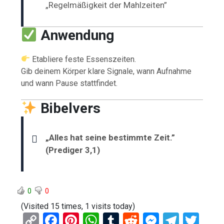
„Regelmäßigkeit der Mahlzeiten”
Anwendung
Etabliere feste Essenszeiten.
Gib deinem Körper klare Signale, wann Aufnahme
und wann Pause stattfindet.
Bibelvers
„Alles hat seine bestimmte Zeit.”
(Prediger 3,1)
0
0
(Visited 15 times, 1 visits today)
C
F
Pi
W
T
R
M
T
T