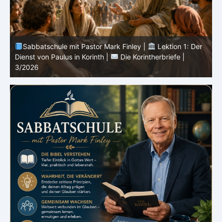
Sabbatschule mit Pastor Mark Finley |
Lektion 13: Bis
in Ewigkeit |
Im Glauben Wachsen | 2/2026
S